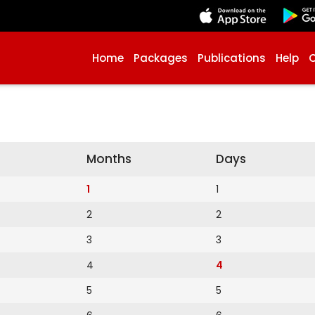
Home
Packages
Publications
Help
Months
Days
1
1
2
2
3
3
4
4
5
5