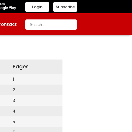
Login
Subscribe
Contact
Pages
1
2
3
4
5