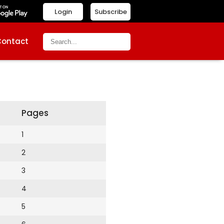
Login
Subscribe
Contact
Pages
1
2
3
4
5