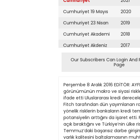
Cumhuriyet
2021
Cumhuriyet 19 Mayıs
2020
Cumhuriyet 23 Nisan
2019
Cumhuriyet Akademi
2018
Cumhuriyet Akdeniz
2017
Cumhuriyet Alışveriş
2016
Our Subscribers Can Login And 
Page
Cumhuriyet Almanya
2015
Cumhuriyet Anadolu
2014
Perşembe 8 Aralık 2016 EDİTÖR: AYFER ARSLAN TASARIM: SERPİL ÜNAY ekonomi 9 FItch’ten bankalara uyarı Türk bankalarının 2017 için görünümünün makro ve siyasi risklerle negatif olduğunu açıklayan Fitch, 15 Temmuz darbe girişiminin belirsizlikleri daha da artırdığını ifade etti Uluslararası kredi derecelendirme kuruluşu Fitch Ratings, Türk bankacılık sektörü görünümünü durağandan negatife düşürdü. Fitch tarafından dün yayımlanan raporda siyasi riskler ve sektörde artan risklere dikkat çekildi. Siyasi istikrara ve faaliyet ortamına yönelik risklerin bankaların kredi temel göstergeleri üzerinde baskı yaratmasını bekleyen Fitch, daha fazla kur ve faiz oynaklığı için potansiyelin arttığını da işaret etti. Fitch, kısa vadeli döviz toptan fonlamasının yüksek seviyesinin bankaları, ciddi refinansman risklerine açık bıraktığını ve Türkiye’nin ülke riskine yönelik yatırımcı güvenini dalgalandırdığını da vurguladı. 15 Temmuz etkisi Fitch’in raporunda, 15 Temmuz’daki başarısız darbe girişiminin de kanıtladığı siyasi belirsizliğin Türkiye’nin uzun vadeli ekonomik performansını ve bankaların varlık kalitesini baltalamasının muhtemel olduğuna işaret edilerek, döviz kredilerinin toplam kredilerin üçte birini oluşturduğunu ve bu durumun Türk Lirası’nın 2013’ten bu yana görülen en keskin düşüşü yaşamasıyla risk oluşturduğu belirtildi. Raporda, bankacılık sektörünün sorunlu kredi oranı nın ılımlı bir artış göstermesinin beklendiği vurgulanarak, “2016’nın ilk 9 ayında yüzde 3.3 olan sorunlu kredi oranının 2017 sonunda yüzde 4 olması bekleniyor” tahminine yer verildi. Raporda; Türk bankalarının kısa vadeli dış borçlanmaya yoğun şekilde bağımlı oldukları ancak bu riskin uzun süreden bu yana var olduğu vurgulanarak, “Fonlama maliyetleri yatırımcı güvenine ve Türkiye’nin ülke risklerine yönelik algılamalara bağlı olarak 2017’de daha da artabilecek” denildi. Borç arttı Fitch, not verdikleri Türk bankalarının dış borçlarının bir yıla kadar bir süre servis edebilmek için yeterli döviz likiditesini toplama kabiliyetleri olduğuna inandıklarını, bununla birlikte fonlama piyasaların daha uzun süre kapalı kalmasının bu bankaların likiditelerinin ve daha genel olarak Türkiye’nin dış finansmanı üzerinde baskı yaratabileceğini belirtti. Fitch, Türk bankacılık sektörü için görünümün ‘negatif’ olarak belirlenmesinde not verilen Türk bankalarının yüzde 80’inin görünümün negatif olmasının rol oynadığını da vurguladı. ‘Kur enflasyonu Turkcell’in etkileyecek’yyDüüozkldsaeelr1d0i yüzde 13.07 Başbakan Yardımcısı Mehmet Şimşek, Türk Lirası’ndaki değer hissesisatılacak kaybının enflasyona yansımasının kaçınılmaz olduğunu söyledi İletişim operatörü Turkcell’in hissedarı Sonera Holding, Turkcell’de 2
Cumhuriyet Ankara
2013
Cumhuriyet Büyük
2012
Taaruz
2011
Cumhuriyet
Cumartesi
2010
Cumhuriyet Çevre
2009