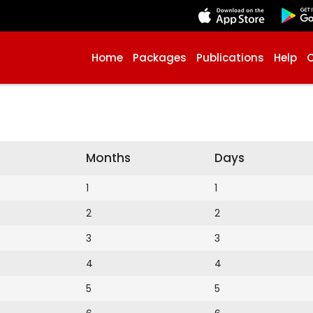
Home
Packages
Publications
Help
Months
Days
1
1
2
2
3
3
4
4
5
5