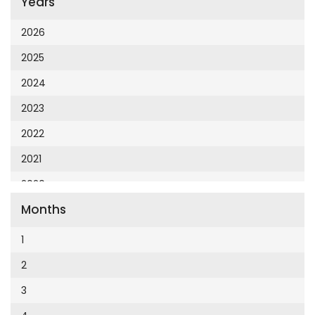
Years
Cumhuriyet 23 Nisan
Cumhuriyet Akademi
2026
Cumhuriyet Akdeniz
2025
Cumhuriyet Alışveriş
2024
Cumhuriyet Almanya
2023
Cumhuriyet Anadolu
2022
Cumhuriyet Ankara
2021
Cumhuriyet Büyük Taaruz
2020
Cumhuriyet Cumartesi
Months
2019
Cumhuriyet Çevre
2018
1
Cumhuriyet Ege
2017
2
Cumhuriyet Eğitim
2016
3
Cumhuriyet Emlak
2015