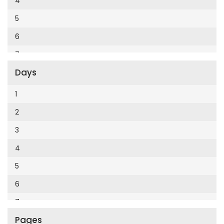
4
Cumhuriyet Enerji
2014
5
Cumhuriyet Festival
2013
6
Cumhuriyet Gezi
2012
7
Cumhuriyet Gurme
2011
Days
8
Cumhuriyet Haftasonu
2010
9
1
Cumhuriyet İzmir
2009
10
2
Cumhuriyet Le Monde Diplomatique
2008
11
3
Cumhuriyet Marmara
2007
12
4
Cumhuriyet Okulöncesi alışveriş
2006
5
Cumhuriyet Oto
2005
6
Cumhuriyet Özel Ekler
2004
7
Cumhuriyet Pazar
2003
Pages
8