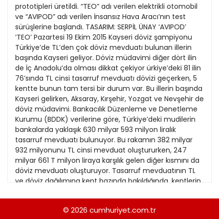
21
13
Kitap Eki
1989
22
14
Özel Ekler
1988
23
15
Özel Okullar
1987
24
16
Sevgililer Günü
1986
25
17
Siyaset Eki
1985
26
18
Sürdürülebilir yaşam
1984
27
19
Turizm Eki
1983
28
20
Yerel Yönetimler
1982
29
21
1981
30
22
1980
31
23
1979
24
© 2026
cumhuriyet.com.tr
1978