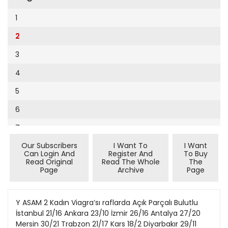
Cumhuriyet Sağlıklı Beslenme
2002
9
1
Cumhuriyet Sokak
2001
10
2
Cumhuriyet Spor
2000
11
3
Cumhuriyet Strateji
1999
12
4
Cumhuriyet Tarım
1998
13
5
Cumhuriyet Yılbaşı
1997
14
6
Çerçeve Eki
1996
15
7
Çocuk Kitap
1995
16
Our Subscribers
I Want To
I Want
8
Dergi Eki
1994
Can Login And
Register And
To Buy
17
Read Original
Read The Whole
The
9
Ekonomi Eki
Page
Archive
Page
1993
18
10
Eskişehir
1992
19
11
Y ASAM 2 Kadın Viagra’sı raflarda Açık Parçalı Bulutlu
Evleniyoruz
1991
İstanbul 21/16 Ankara 23/10 İzmir 26/16 Antalya 27/20
20
12
Güney Dogu
Mersin 30/21 Trabzon 21/17 Kars 18/2 Diyarbakır 29/11
1990