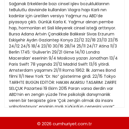
21
Sağanak Erkeklerde bazı cinsel işlev bozukluklarının
13
Kitap Eki
1989
teBulutlu davisinde kullanılan Viagra hapı Karlı nın
22
14
kadınlar için üretilen versiyo Yağmur nu ABD’de
Özel Ekler
1988
piyasaya çıktı. Günlük Karla K. Yağmur alınan pembe
23
15
hap, hormonları et Sisli kileyerek cinsel isteği arttırıyor.
Özel Okullar
1987
Bursa Adana Artvin Çanakkale Balıkesir Sivas Erzurum
24
16
Sevgililer Günü
Eskişehir Aydın Gaziantep Konya 22/12 32/18 23/13 23/15
1986
25
24/12 24/5 18/4 23/10 30/16 28/14 25/11 24/17 Atina 11/3
17
Siyaset Eki
1985
Berlin 1745: ‘Guliver’in 29/21 Girne 14/10 Londra
26
18
Maceraları’ eserinin 9/4 Moskova yazarı Jonathan 13/4
Sürdürülebilir yaşam
1984
Paris Swift 78 yaşında 21/12 Madrid Swift 13/6 yitirdi.
27
19
Turizm Eki
Amsterdam yaşamını 21/11 Roma 1962: İlk James Bond
1983
28
filmi 11/1 New York “Dr. No” gösterime girdi. 22/15 Tokyo
20
Yerel Yönetimler
1982
TARİHTE BUGÜN EDİTÖR: HAKAN AKARSU TASARIM: ZARİFE
29
21
SELÇUK Pazartesi 19 Ekim 2015 Paran varsa derdin var
1981
ABD’nin en zengin yüzde 1’ine psikolojik danışmanlık
30
22
veren bir terapiste göre ‘Çok zengin olmak da insanı
1980
yalnızlaştırıyor’ enginin malı züğürdün çenesini yorar”
31
23
derler. Ancak zenginlerin de servet sahibi olmaktan
1979
ötürü pek mutlu olmadıkları anlaşılıyor. The Guardian
24
© 2026
cumhuriyet.com.tr
1978
gazetesi, eskiden Wall Street’te çalışırken artık New