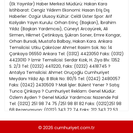
21
(Ek Yayınlar) Haber Merkezi Müdürü: Hakan Kara
13
Kitap Eki
1989
İstihbarat: Cengiz Yıldırım Ekonomi: Hasan Eriş Dış
22
14
Haberler: Özgür Ulusoy Kültür: Celâl Üster Spor: Arif
Özel Ekler
1988
Kızılyalın Yayın Kurulu: Orhan Erinç (Başkan), İbrahim
23
15
Yıldız (Başkan Yardımcısı), Cüneyt Arcayürek, Ali
Özel Okullar
1987
Sirmen, Hikmet Çetinkaya, Şükran Soner, Emre Kongar,
24
16
Sevgililer Günü
Orhan Bursalı, Mustafa Balbay, Hakan Kara. Ankara
1986
25
Temsilcisi: Utku Çakırözer Ahmet Rasim Sok. No: 14
17
Siyaset Eki
1985
Çankaya 06550 Ankara Tel: (0312) 4423050 Faks: (0312)
26
18
4423010 ? İzmir Temsilcisi: Serdar Kızık, H. Ziya Blv. 1352
Sürdürülebilir yaşam
1984
S. 2/3 Tel: (0232) 4411220, Faks: (0232) 4418745 ?
27
19
Turizm Eki
Antalya Temsilcisi: Ahmet Oruçoğlu Cumhuriyet
1983
28
Meydanı Yıldız Ap. B Blok No: 80/5 Tel: (0242) 2480057
20
Yerel Yönetimler
1982
Faks: (0242) 2430509 ? Mali İşler: Bülent Yener ? Satış:
29
Tunca Çinkaya ? Cumhuriyet Reklam: Genel Müdür:
1981
Özlem Ayden ? Genel Müdür Yardımcısı: Nazende Pal
Tel: (0212) 251 98 74 75 /251 98 81 82 Faks: (0212)251 98
1980
68 Rezervasyon: (0212) 343 72 74 Faks: 212 343 72 53
İmsak: 5.14 Güneş: 6.40 Öğle: 12.24 İkindi: 15.24 Akşam:
1979
17.56 Yatsı: 19.16 Yayımlayan ve Yönetim Yeri: Yeni Gün
© 2026
cumhuriyet.com.tr
1978
Haber Ajansı Basın ve Yayıncılık A.Ş, Prof. Nurettin