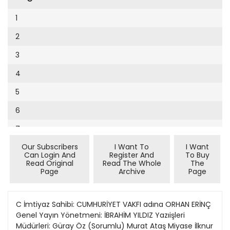
Cumhuriyet Sağlıklı Beslenme
2002
9
1
Cumhuriyet Sokak
2001
10
2
Cumhuriyet Spor
2000
11
3
Cumhuriyet Strateji
1999
12
4
Cumhuriyet Tarım
1998
13
5
Cumhuriyet Yılbaşı
1997
14
6
Çerçeve Eki
1996
15
7
Çocuk Kitap
1995
16
Our Subscribers
I Want To
I Want
8
Dergi Eki
1994
Can Login And
Register And
To Buy
17
Read Original
Read The Whole
The
9
Ekonomi Eki
Page
Archive
Page
1993
18
10
Eskişehir
1992
19
11
C İmtiyaz Sahibi: CUMHURİYET VAKFI adına ORHAN ERİNÇ
Evleniyoruz
1991
Genel Yayın Yönetmeni: İBRAHİM YILDIZ Yazıişleri
20
12
Güney Dogu
Müdürleri: Güray Öz (Sorumlu) Murat Ataş Miyase İlknur
1990