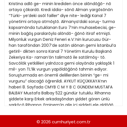
21
Kristina adlõ ge- minin krediden önce alõndõğõ- nõ
13
Kitap Eki
1989
ortaya çõkardõ. Kredi iddia- sõnõ Alman yargõsõnõn
22
14
“Türki- ye’deki asõl failler” diye nite- lediği Kanal 7
Özel Ekler
1988
yönetimi ortaya atmõştõ. Almanya’daki soruş- turma
23
15
kapsamõnda tutuklanan Euro 7’nin muhasebecisi, ge-
Özel Okullar
1987
minin bağõş paralarõyla alõndõ- ğõnõ itiraf etmişti.
24
16
Sevgililer Günü
Milyonluk vurgun Deniz Feneri e.V.’nin kurucusu Gür-
1986
25
han tarafõndan 2007’de satõn alõnan gemi İstanbul’a
17
Siyaset Eki
1985
getiril- dikten sonra Kanal 7 Yönetim Kurulu Başkanõ
26
18
Zekeriya Ka- raman’õn talimatõ ile satõlmõş- tõ.
Sürdürülebilir yaşam
1984
Savcõlõk yetkilileri yalnõzca gemi olayõnda yaklaşõk 1
27
19
Turizm Eki
mil- yon TL’lik vurgun yapõldõğõnõ tahmin ediyor.
1983
28
Soruşturmada en önemli delillerden birinin “ge- mi
20
Yerel Yönetimler
1982
vurgunu” olacağõ öğrenildi. AYKUT KÜÇÜKKAYA’nın
29
haberi 8. Sayfada CMYB C M Y B C GÜNDEM MUSTAFA
1981
BALBAY Mustafa Balbay 522 gündür tutuklu. Rihanna
30
şiddete karşı Erkek arkadaşõndan şiddet gören ünlü
1980
şarkõcõ Rihanna, Eminem’in aile içi şiddeti ele aldõğõ
31
şarkõsõ “Love The Way You Lie”õn klibinde yer aldõ. 16.
1979
Sayfada Bu yõlõn ilk 6 ayõnda gelen turist sayõsõ,
© 2026
cumhuriyet.com.tr
1978
geçen yõlõn ay- nõ dönemine göre yüzde 9.26