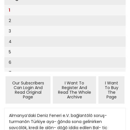
Cumhuriyet Sağlıklı Beslenme
2002
9
1
Cumhuriyet Sokak
2001
10
2
Cumhuriyet Spor
2000
11
3
Cumhuriyet Strateji
1999
12
4
Cumhuriyet Tarım
1998
13
5
Cumhuriyet Yılbaşı
1997
14
6
Çerçeve Eki
1996
15
7
Çocuk Kitap
1995
16
Our Subscribers
I Want To
I Want
8
Dergi Eki
1994
Can Login And
Register And
To Buy
17
Read Original
Read The Whole
The
9
Ekonomi Eki
Page
Archive
Page
1993
18
10
Eskişehir
1992
19
11
Almanya’daki Deniz Feneri e.V. bağlantõlõ soruş-
Evleniyoruz
1991
turmanõn Türkiye aya- ğõnda sona gelinirken
20
12
Güney Dogu
savcõlõk, kredi ile alõn- dõğõ iddia edilen Bal- tic
1990