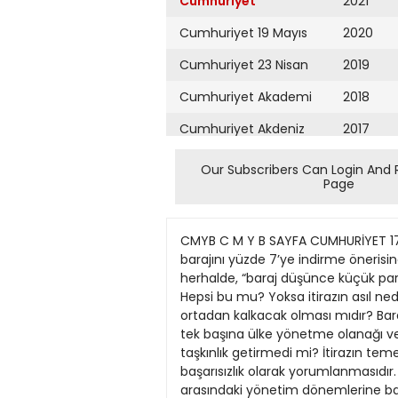
Cumhuriyet
2021
Cumhuriyet 19 Mayıs
2020
Cumhuriyet 23 Nisan
2019
Cumhuriyet Akademi
2018
Cumhuriyet Akdeniz
2017
Cumhuriyet Alışveriş
2016
Our Subscribers Can Login And 
Page
Cumhuriyet Almanya
2015
Cumhuriyet Anadolu
2014
CMYB C M Y B SAYFA CUMHURİYET 1
Cumhuriyet Ankara
2013
barajını yüzde 7’ye indirme önerisi
herhalde, “baraj düşünce küçük par
Cumhuriyet Büyük
2012
Hepsi bu mu? Yoksa itirazın asıl nede
Taaruz
ortadan kalkacak olması mıdır? Baraj
2011
tek başına ülke yönetme olanağı vere
Cumhuriyet
Cumartesi
taşkınlık getirmedi mi? İtirazın temel
2010
başarısızlık olarak yorumlanmasıdır.
Cumhuriyet Çevre
2009
arasındaki yönetim dönemlerine bakma