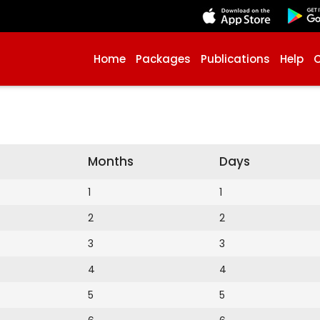
Home
Packages
Publications
Help
Months
Days
1
1
2
2
3
3
4
4
5
5