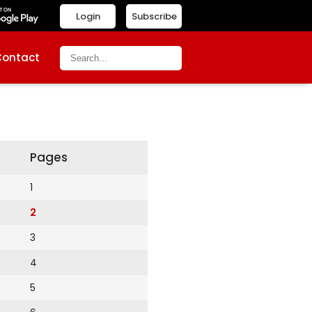
Login
Subscribe
Contact
Pages
1
2
3
4
5