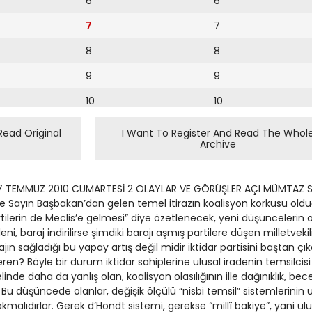
6
6
7
7
8
8
9
9
10
10
11
11
Read Original
I Want To Register And Read The Whol
Archive
12
12
13
7 TEMMUZ 2010 CUMARTESİ 2 OLAYLAR VE GÖRÜŞLER AÇI MÜMTAZ SO
14
ne Sayın Başbakan’dan gelen temel itirazın koalisyon korkusu oldu
tilerin de Meclis’e gelmesi” diye özetlenecek, yeni düşüncelerin
15
ni, baraj indirilirse şimdiki barajı aşmış partilere düşen milletveki
ın sağladığı bu yapay artış değil midir iktidar partisini baştan ç
16
n? Böyle bir durum iktidar sahiplerine ulusal iradenin temsilcisi s
inde daha da yanlış olan, koalisyon olasılığının ille dağınıklık, beceri
17
 Bu düşüncede olanlar, değişik ölçülü “nisbi temsil” sistemlerinin 
18
lıdırlar. Gerek d’Hondt sistemi, gerekse “millî bakiye”, yani ulus