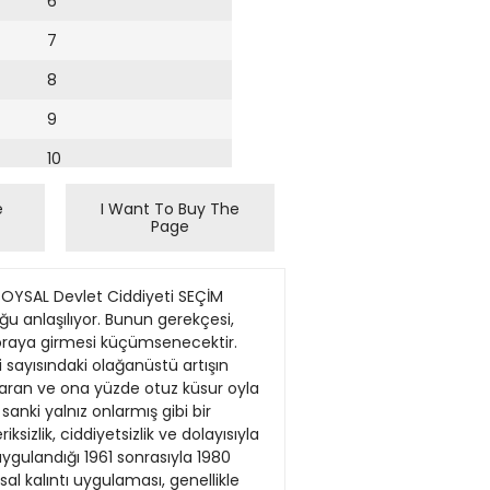
6
7
8
9
10
11
e
I Want To Buy The
Page
12
13
YSAL Devlet Ciddiyeti SEÇİM
14
ğu anlaşılıyor. Bunun gerekçesi,
 oraya girmesi küçümsenecektir.
15
li sayısındaki olağanüstü artışın
ıkaran ve ona yüzde otuz küsur oyla
16
anki yalnız onlarmış gibi bir
ksizlik, ciddiyetsizlik ve dolayısıyla
17
uygulandığı 1961 sonrasıyla 1980
18
al kalıntı uygulaması, genellikle