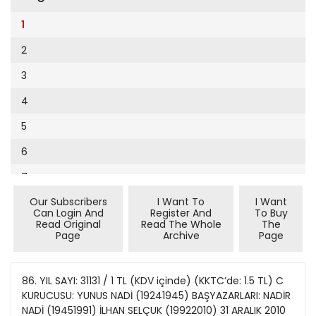
Cumhuriyet Sağlıklı Beslenme
2002
9
1
Cumhuriyet Sokak
2001
10
2
Cumhuriyet Spor
2000
11
3
Cumhuriyet Strateji
1999
12
4
Cumhuriyet Tarım
1998
13
5
Cumhuriyet Yılbaşı
1997
14
6
Çerçeve Eki
1996
15
7
Çocuk Kitap
1995
16
Our Subscribers
I Want To
I Want
8
Dergi Eki
1994
Can Login And
Register And
To Buy
17
Read Original
Read The Whole
The
9
Ekonomi Eki
Page
Archive
Page
1993
18
10
Eskişehir
1992
19
11
86. YIL SAYI: 31131 / 1 TL (KDV içinde) (KKTC’de: 1.5 TL) C
Evleniyoruz
1991
KURUCUSU: YUNUS NADİ (19241945) BAŞYAZARLARI: NADİR
20
12
Güney Dogu
NADİ (19451991) İLHAN SELÇUK (19922010) 31 ARALIK 2010
1990