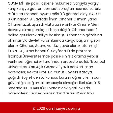
21
CUMA MİT ile polisi, askerle hükümeti, yargıyla yargıyı
13
Kitap Eki
1989
karşı karşıya getiren cemaat soruşturmasında sürpriz
22
14
mütalaa Erzincan oyunu çöktü 3 general olayı BARKIN
Özel Ekler
1988
ŞIK’ın haberi 9. Sayfada İlhan Cihaner Osman Şanal
23
15
Cihaner uzaklaştırıldı Mütalaa ile birlikte Cihaner’den
Özel Okullar
1987
dosyayı alma gerekçesi boşa düştü. Cihaner hedef
24
16
Sevgililer Günü
haline getirilerek adliye basılmıştı. Cihaner’in gözaltına
1986
25
alınmasıyla devlet kurumlarında kavga başlamış, son
17
Siyaset Eki
1985
olarak Cihaner, Adana’ya düz savcı olarak atanmıştı.
26
18
İLHAN TAŞCI’nın haberi 9. Sayfada İÜ’de protesto
Sürdürülebilir yaşam
1984
İstanbul Üniversitesi’nde polise sınırsız arama yetkisi
27
19
Turizm Eki
verilmesi öğrenciler tarafından protesto edildi. “İstanbul
1983
28
Üniversitesi Yarı Açık Cezaevi” yazılı pankart asan
20
Yerel Yönetimler
1982
öğrenciler, Rektör Prof. Dr. Yunus Söylet’i istifaya
29
21
çağırdı. Söylet de söz konusu kararın öğrencilerin can
1981
güvenliğini sağlamak amacıyla alındığını ileri sürdü. 8.
30
22
Sayfada KILIÇDAROĞLU Mardin’deki yatılı okulda
1980
öğrencilerin yemek parasından ‘tasarruf’ yapılmış
31
23
Kadınlara mektup CHP Genel Başkanı Kemal
1979
Kılıçdaroğlu, milyonlarca kadına bir yeni yıl mektubu
24
© 2026
cumhuriyet.com.tr
1978
göndererek, “İktidara geldiğimizde başlatacağımız Aile