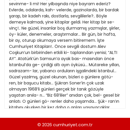
21
sevinme- li mi! Her yılbaşında niye bayram ederiz?
13
Kitap Eki
1989
Evlerde, odalarda, kah- velerde, gazinolarda, bir bardak
22
14
şarap, bir kadeh rakı, dostlarla, sevgililerle?.. Böyle
Özel Ekler
1988
demeye kalmadı, yine kitaplar geldi. Her kitap bir se-
23
15
vinç!.. Ne güzel, insanlar boş durmamış yazmışlar, şiirler,
Özel Okullar
1987
öy- küler, denemeler, araştırmalar... Bir gün, bir hafta,
24
16
Sevgililer Günü
bir ay, oturup okumaya versem bitiremem. İşte
1986
25
Cumhuriyet Kitapları!.. Önce sevgili dostum Alev
17
Siyaset Eki
1985
Coşkun’un birbirinden etkili ki- taplarından yenisi; “ALTI
26
18
AY”. Atatürk’ün Samsun’a ayak bas- masından önce
Sürdürülebilir yaşam
1984
İstanbul’da ge- çirdiği altı ayın öyküsü... Mütareke yılları,
27
19
Turizm Eki
sadrazam- lar, yabancı orduların işgalindeki İstanbul...
1983
28
Güzel yazılmış, güzel okunan, bizleri o günlere götü-
20
Yerel Yönetimler
1982
ren, bir başucu kitabı... Şükran Soner’in çok uzak
29
olmayan 1968’li günleri gerçek bir tanık gözüyle
1981
yaşatan anıla- rı... “Biz 68’liler” anıdan çok, bel- gesel bir
30
anlatı. O günleri gö- renler daha yaşamda... Şük- ran’ın
1980
kitabını okurken bir kez daha o anları yaşayacaklar...
31
Orhan Bursalı’yı daha çok Bi- lim ve Teknik’ten tanır
1979
okurları- mız. Bilimle, kültürü bir bütün olarak algılayan
© 2026
cumhuriyet.com.tr
1978
bir yazarın ye- ni kitabı: “Türban”.. Bir de bir güzel