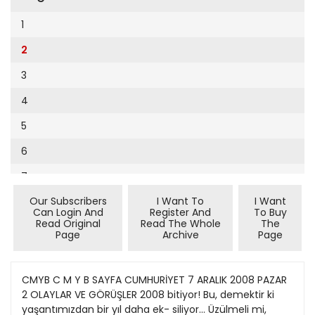
Cumhuriyet Sağlıklı Beslenme
2002
9
1
Cumhuriyet Sokak
2001
10
2
Cumhuriyet Spor
2000
11
3
Cumhuriyet Strateji
1999
12
4
Cumhuriyet Tarım
1998
13
5
Cumhuriyet Yılbaşı
1997
14
6
Çerçeve Eki
1996
15
7
Çocuk Kitap
1995
16
Our Subscribers
I Want To
I Want
8
Dergi Eki
1994
Can Login And
Register And
To Buy
17
Read Original
Read The Whole
The
9
Ekonomi Eki
Page
Archive
Page
1993
18
10
Eskişehir
1992
19
11
CMYB C M Y B SAYFA CUMHURİYET 7 ARALIK 2008 PAZAR
Evleniyoruz
1991
2 OLAYLAR VE GÖRÜŞLER 2008 bitiyor! Bu, demektir ki
20
12
Güney Dogu
yaşantımızdan bir yıl daha ek- siliyor... Üzülmeli mi,
1990