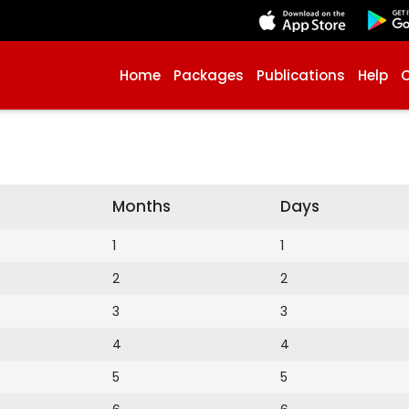
Home
Packages
Publications
Help
Months
Days
1
1
2
2
3
3
4
4
5
5