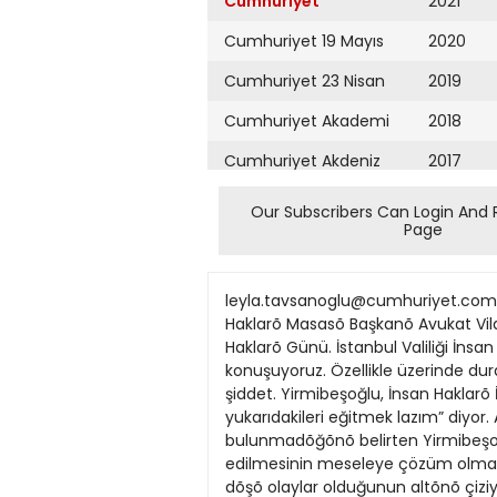
Cumhuriyet
2021
Cumhuriyet 19 Mayıs
2020
Cumhuriyet 23 Nisan
2019
Cumhuriyet Akademi
2018
Cumhuriyet Akdeniz
2017
Cumhuriyet Alışveriş
2016
Our Subscribers Can Login And 
Page
Cumhuriyet Almanya
2015
Cumhuriyet Anadolu
2014
leyla.tavsanoglu@cumhuriyet.com.tr SAYFA CUMHURİYET 7 ARALIK 2008 PAZAR 12 PAZAR KONUĞU CMYB C M Y B İstanbul Valiliği İl İnsan Haklarõ Masasõ Başkanõ Avukat Vildan Yirmibeşoğlu polise verdikleri eğitimi anlattõ: Asõl en tepedekiler eğitilmeli 10 Aralõk Dünya İnsan Haklarõ Günü. İstanbul Valiliği İnsan Haklarõ İl Masasõ Başkanõ avukat Vildan Yirmibeşoğlu’yla Türk insanõnõn haklarõ vaziyetini konuşuyoruz. Özellikle üzerinde durduğumuz noktalar güvenlik güçlerinin vatandaşa karşõ kötü muamelesi ve kadõnlara uygulanan şiddet. Yirmibeşoğlu, İnsan Haklarõ İl Masasõ olarak güvenlik güçlerinin alt birimlerine insan haklarõ eğitimi verdiklerini anlatõrken “Esas yukarıdakileri eğitmek lazım” diyor. Avrupa İnsan Haklarõ Mahkemesi’nde (AİHM) Türkiye’nin şimdiye kadar bu konularda suçlu bulunmadõğõnõ belirten Yirmibeşoğlu, “Hep dostane çözümlerle olayların üzeri örtüldü” diye anlatõyor. Ama olaylarõn örtbas edilmesinin meseleye çözüm olmadõğõna işaret ediyor. Kadõna yönelik şiddet uygulamasõ, töre ve namus cinayetlerinin de insanlõk dõşõ olaylar olduğunun altõnõ çiziyor. - İnsan Hakları İl Masası’nın faaliyetleri neler? V.Y. - Masaya çeşitli başvurular, şikâyetler geliyor. Biz sadece bunlarla ilgili olarak çalõşmõyoruz. Basõnda çõkan insan haklarõ ihlalleriyle ilgili haberler de bizim çalõşmalarõmõzõn bir parçasõ oluyor. İnsan Haklarõ İl Kurulu’nun yönetmeliğinde şu deniliyor: “Amaç insan haklarının korunmasını sağlamak, ihlallerini önlemek, kamuoyunda da bu anlayışın yerleşmesi için çalışmalar yapmaktır.” Bu sadece genel bir insan haklarõ çalõşmasõ değil. Ağõrlõklõ olarak kamunun eksik bõraktõğõ yerleri doldurup ağõrlõklõ olarak kamu görevlileri üzerinde çalõşma yapmaktõr. Ama bu sadece kamu görevlileriyle sõnõrlõ da değil. Örneğin özel bir çalõşma yerinde ya da özel bir hastanede de insan haklarõ ihlalleri olabilir. Hangi alanda hak ihlaline yönelik bir konu varsa İnsan Haklarõ İl Masasõ o konularla ilgili bilgi, belge toplar. Ayda bir İnsan Haklarõ İl Kurulu toplantõsõ yapõlõr. Bu kurulun başkanõ vali yardõmcõlarõndan birisidir. Bu toplantõya 27 kişi katõlõr. Bu 27 kişinin ikisi vali yardõmcõsõ ve kamu hukukçusu olarak benim. Üyelerin geri yanõ sivil toplum kuruluşlarõ üyeleri, akademisyenlerdir. Bu çerçevede pek çok eğitim verdik. Eğitim çalõşmalarõnõn bir bölümü okullarda öğretmenler ve müdürlere yönelikti. Bunun dõşõnda çeşitli konferanslar ve panellerle genele yönelik çalõşmalarõmõz oldu. Bunun yanõnda kaymakamlara, ilçe emniyet müdürlerine, vali yardõmcõlarõna insan haklarõ eğitimleri verildi. İhalelerin sürmesi geri teper - Maltepe Üniversitesi İnsan Hakları Araştırma ve Uygulama Merkezi Müdürü Prof. Dr. İoanna Ku
Cumhuriyet Ankara
2013
Cumhuriyet Büyük
2012
Taaruz
2011
Cumhuriyet
Cumartesi
2010
Cumhuriyet Çevre
2009