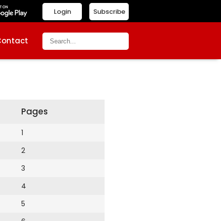
Login
Subscribe
Contact
Pages
1
2
3
4
5