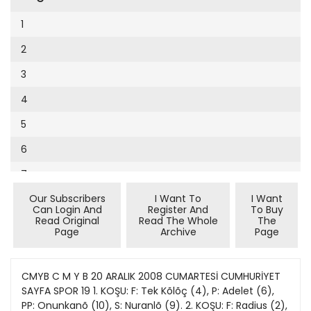
Cumhuriyet Sağlıklı Beslenme
2002
9
1
Cumhuriyet Sokak
2001
10
2
Cumhuriyet Spor
2000
11
3
Cumhuriyet Strateji
1999
12
4
Cumhuriyet Tarım
1998
13
5
Cumhuriyet Yılbaşı
1997
14
6
Çerçeve Eki
1996
15
7
Çocuk Kitap
1995
16
Our Subscribers
I Want To
I Want
8
Dergi Eki
1994
Can Login And
Register And
To Buy
17
Read Original
Read The Whole
The
9
Ekonomi Eki
Page
Archive
Page
1993
18
10
Eskişehir
1992
19
11
CMYB C M Y B 20 ARALIK 2008 CUMARTESİ CUMHURİYET
Evleniyoruz
1991
SAYFA SPOR 19 1. KOŞU: F: Tek Kõlõç (4), P: Adelet (6),
20
12
Güney Dogu
PP: Onunkanõ (10), S: Nuranlõ (9). 2. KOŞU: F: Radius (2),
1990