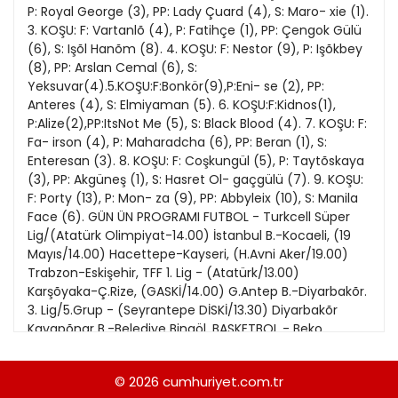
21
P: Royal George (3), PP: Lady Çuard (4), S: Maro- xie (1).
13
Kitap Eki
1989
3. KOŞU: F: Vartanlõ (4), P: Fatihçe (1), PP: Çengok Gülü
22
14
(6), S: Işõl Hanõm (8). 4. KOŞU: F: Nestor (9), P: Işõkbey
Özel Ekler
1988
(8), PP: Arslan Cemal (6), S:
23
15
Yeksuvar(4).5.KOŞU:F:Bonkör(9),P:Eni- se (2), PP:
Özel Okullar
1987
Anteres (4), S: Elmiyaman (5). 6. KOŞU:F:Kidnos(1),
24
16
Sevgililer Günü
P:Alize(2),PP:ItsNot Me (5), S: Black Blood (4). 7. KOŞU: F:
1986
25
Fa- irson (4), P: Maharadcha (6), PP: Beran (1), S:
17
Siyaset Eki
1985
Enteresan (3). 8. KOŞU: F: Coşkungül (5), P: Taytõskaya
26
18
(3), PP: Akgüneş (1), S: Hasret Ol- gaçgülü (7). 9. KOŞU:
Sürdürülebilir yaşam
1984
F: Porty (13), P: Mon- za (9), PP: Abbyleix (10), S: Manila
27
19
Turizm Eki
Face (6). GÜN ÜN PROGRAMI FUTBOL - Turkcell Süper
1983
28
Lig/(Atatürk Olimpiyat-14.00) İstanbul B.-Kocaeli, (19
20
Yerel Yönetimler
1982
Mayıs/14.00) Hacettepe-Kayseri, (H.Avni Aker/19.00)
29
Trabzon-Eskişehir, TFF 1. Lig - (Atatürk/13.00)
1981
Karşõyaka-Ç.Rize, (GASKİ/14.00) G.Antep B.-Diyarbakõr.
30
3. Lig/5.Grup - (Seyrantepe DİSKİ/13.30) Diyarbakõr
1980
Kayapõnar B.-Belediye Bingöl. BASKETBOL - Beko
31
Ligi/(TOBB-15.00) Casa TED Kolejliler-Efes Pilsen,
1979
(Atatürk/16.00) Antalya B.-Aliağa Petkim,
© 2026
cumhuriyet.com.tr
1978
(Karşıyaka/17.00) P.Karşõyaka-Kepez B., (Selçuk