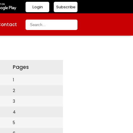
Login
Subscribe
Contact
Pages
1
2
3
4
5