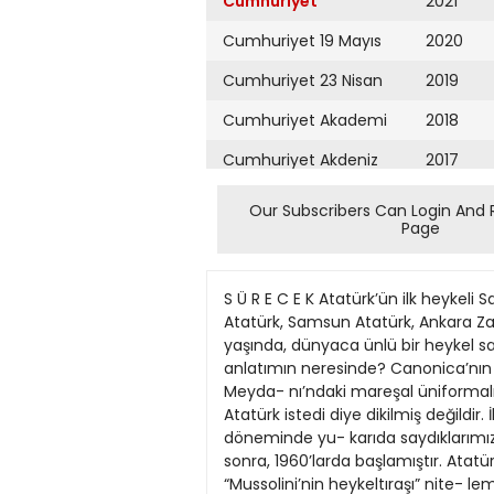
Cumhuriyet
2021
Cumhuriyet 19 Mayıs
2020
Cumhuriyet 23 Nisan
2019
Cumhuriyet Akademi
2018
Cumhuriyet Akdeniz
2017
Cumhuriyet Alışveriş
2016
Our Subscribers Can Login And 
Page
Cumhuriyet Almanya
2015
Cumhuriyet Anadolu
2014
S Ü R E C E K Atatürk’ün ilk heykeli Saraybur- nu’ndaki heykeldir. (1926) Heykelci Ca- nonica değil, Avusturyalı Heinrich Krip- pel’dır. Konya Atatürk, Samsun Atatürk, Ankara Zafer, Afyon Zafer anıtlarını da Krippel yapmıştır. Pietro Canonica Mus- solini iktidara geldiği sırada 53 yaşında, dünyaca ünlü bir heykel sanatçısıydı. Kı- sacası “Mussolini’nin heykeltıraşı” de- ğildi. Bu nitelemenin amacı ne? İyi ni- yet bu anlatımın neresinde? Canonica’nın yaptığı ilk heykel Anka- ra Etnografya Müzesi’nin önündeki atlı heykeldir (1927). Bunu Sıhhiye Meyda- nı’ndaki mareşal üniformalı heykel, Tak- sim’deki Cumhuriyet Anıtı ile İzmir’deki atlı Atatürk anıtı izlemiştir. Hiçbir hey- kel Atatürk istedi diye dikilmiş değildir. İllerin, belediyelerin, derneklerin ya da gazetelerin istemesi, önayak olmasıy- la yaptırılmıştır. Atatürk döneminde yu- karıda saydıklarımızın dışında yanılmı- yorsam başka bir heykel yaptırılmadı. Atatürk heykelleri ve büstleri furyası çok sonra, 1960’larda başlamıştır. Atatürk’ün Canonica’ya model durduğu, Canoni- ca’nın da güya heykelin eskizini çizdiği sahne “Mussolini’nin heykeltıraşı” nite- lemesini daha da düşündürücü yapıyor. Bu sahnede Atatürk’ü oynayan aktör Mussolini’ye benzetilmiş, onun ünlü ki- birli, şişkin duruşuyla duruyor. Bu çirkin sahnenin yönetmeni kim? Can Dündar mı, bir başkası mı? Kimi kınayacağımı bilmek istiyorum. Atatürk ve zafer heykellerinden böyle mi söz edilmeliydi? Bu ne ham, bu ne gör- güsüz anlatım! Anıtlar toplumların tunç- tan, mermerden bellekleridir. Heykelin put sanıldığı bir toplumda bu heykeller, hem ciddi bir devrimdir hem de kadirbilme anıtlarıdır. Tabii anlayan için. A tatürk’ün üzüntüsü sõrf bu sah- ne ile sõnõrlõ değildir. Duruma bir- çok kez üzülmüştür. Başta o, herkes ülke hõzla kalkõnsõn, her sorun bir an önce çözülsün, uygarca, insanca yaşayõşa kavuşulsun istiyor ama bütçe küçük, yama büyük, dert çok, istek çok. Hepsi ideal fedailerinin õstõrabõnõ yaşõyor. Ne yapõlõyorsa o küçücük bütçe ile, o dar uzman kadrosuyla yapõlõyor. Sorunlarõn kaynağõnõ Cumhuriyette bulanlar o dö- nemi ve neler başarõldõğõnõ hiç bilme- yenlerdir. Bilgisizliğin sefasõnõ sürüyorlar. Durumun daha iyi anlaşõlmasõ için birkaç bil- gi notu daha: a.Atatürk neredeyse durmaksõzõn yur- du gezmekte, durumu incelemekte, yetkililerle konuşmaktaydõ. Durumu en iyi izleyen insandõ. Cumhurbaşkanõ olduktan sonra mesela Adana’yõ 9, Balõkesir’i 7, Bursa’yõ 13, Çanakkale’yi 5, Edirne’yi 3, Es- kişehir’i 10, İzmir’i 7, Kayseri’yi 4, Kon- ya’yõ 6, Mardin’i 3, Mersin’i 6, Samsun’u 3, Sõvas’õ 4, Trabzon’u 4 kez ziyaret etmiştir. ÇOK ŞEYLER YAPILDI b.Bu o
Cumhuriyet Ankara
2013
Cumhuriyet Büyük
2012
Taaruz
2011
Cumhuriyet
Cumartesi
2010
Cumhuriyet Çevre
2009