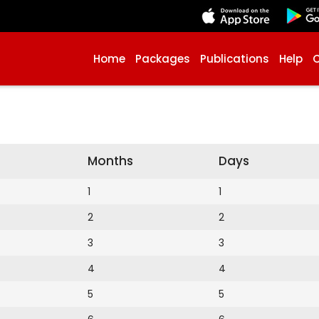
Home
Packages
Publications
Help
Months
Days
1
1
2
2
3
3
4
4
5
5