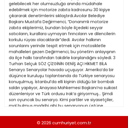
21
gelebilecek her olumsuzluğa anında müdahale
13
Kitap Eki
1989
edebilmek için motorize zabıta kadrosunu 30 kişiye
22
14
çıkararak denetimlerini sıklaştırdı.Avcılar Belediye
Özel Ekler
1988
Başkanı Mustafa Değirmenci, “Donanımlı motorize
23
15
zabıta ekiplerimiz, bundan böyle ilçedeki seyyar
Özel Okullar
1987
satıcıların, kurallara uymayan fırıncıların ve dilencilerin
24
16
Sevgililer Günü
korkulu rüyası olacaklardır”dedi. Avcılar halkının
1986
25
sorunlarını yerinde tespit etmek için motosikletle
17
Siyaset Eki
1985
mahalleleri gezen Değirmenci, bu yönetim anlayışının
26
18
da ilçe halkı tarafından takdirle karşılandığını söyledi. 3
Sürdürülebilir yaşam
1984
Turhan Selçuk SÖZ ÇİZGİNİN GENİŞ AÇI HİKMET BİLA
27
19
Turizm Eki
Senaryo Senaryolar havada uçuşuyor. Amerika’da bir
1983
28
düşünce kuruluşu toplantısında da Türkiye senaryosu
Yerel Yönetimler
1982
konuşulmuş. İstanbul’da elli kişinin öldüğü bir bombalı
29
saldırı yapılıyor, Anayasa Mahkemesi Başkanı’na suikast
1981
düzenleniyor ve Türk ordusu Irak’a giriyormuş... Şimdi
30
son oyuncak bu senaryo. Kimi partiler ve siyasetçiler,
1980
mal bulmuş mağribi gibi bu senaryonun üstüne
atladılar ve ellerine iyi bir malzeme geçtiğini düşünerek
1979
askere yüklenmeye başladılar. Oysa gerçeklerin
© 2026
cumhuriyet.com.tr
1978
senaryolarla hiç ilgisi yok. Gerçekler masada değil,