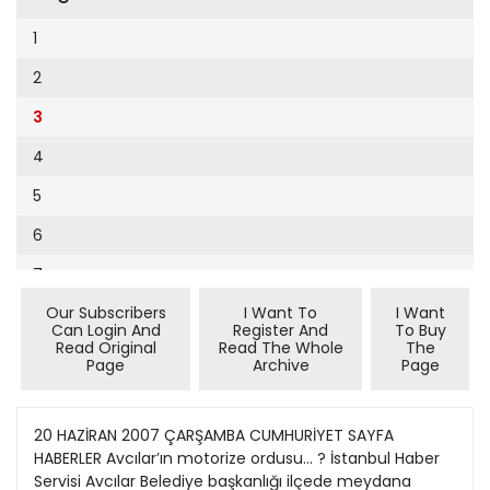
Cumhuriyet Sağlıklı Beslenme
2002
9
1
Cumhuriyet Sokak
2001
10
2
Cumhuriyet Spor
2000
11
3
Cumhuriyet Strateji
1999
12
4
Cumhuriyet Tarım
1998
13
5
Cumhuriyet Yılbaşı
1997
14
6
Çerçeve Eki
1996
15
7
Çocuk Kitap
1995
16
Our Subscribers
I Want To
I Want
8
Dergi Eki
1994
Can Login And
Register And
To Buy
17
Read Original
Read The Whole
The
9
Ekonomi Eki
Page
Archive
Page
1993
18
10
Eskişehir
1992
19
11
20 HAZİRAN 2007 ÇARŞAMBA CUMHURİYET SAYFA
Evleniyoruz
1991
HABERLER Avcılar’ın motorize ordusu... ? İstanbul Haber
20
12
Güney Dogu
Servisi Avcılar Belediye başkanlığı ilçede meydana
1990