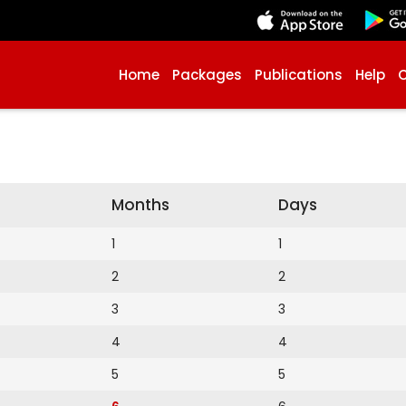
Home
Packages
Publications
Help
Months
Days
1
1
2
2
3
3
4
4
5
5