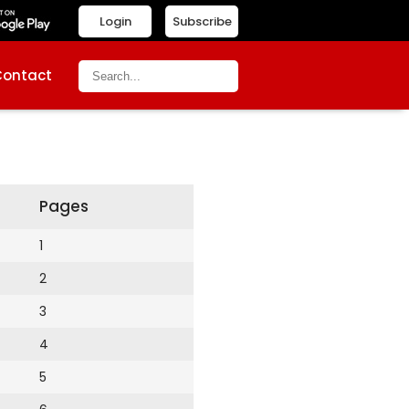
Login
Subscribe
Contact
Pages
1
2
3
4
5