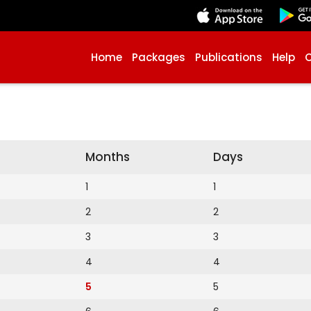
Home
Packages
Publications
Help
Months
Days
1
1
2
2
3
3
4
4
5
5