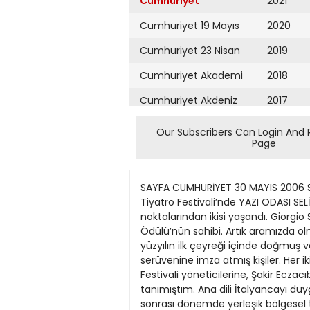
Cumhuriyet
2021
Cumhuriyet 19 Mayıs
2020
Cumhuriyet 23 Nisan
2019
Cumhuriyet Akademi
2018
Cumhuriyet Akdeniz
2017
Cumhuriyet Alışveriş
2016
Our Subscribers Can Login And 
Page
Cumhuriyet Almanya
2015
Cumhuriyet Anadolu
2014
SAYFA CUMHURİYET 30 MAYIS 2006 SALI 14 KÜLTÜR kultur?cumhuriyet.com.tr Giorgio Strehler ve Peter Brook 15. Uluslararası İstanbul Tiyatro Festivali’nde YAZI ODASI SELİM İLERİ Teatral olan ve olmayan B Geçen hafta Uluslararası İstanbul Tiyatro Festivali’nin doruk noktalarından ikisi yaşandı. Giorgio Strehler’in ve Peter Brook’un yapıtları birer gün arayla sahnelendi. İki sanatçı da Festival Onur Ödülü’nün sahibi. Artık aramızda olmayan Strehler birkaç festival önce onur konuğumuzdu. Peter Brook ise ilk kez bizimle. Her ikisi de 20. yüzyılın ilk çeyreği içinde doğmuş ve uzunca yaşayarak son üç çeyreğine tanıklık etmiş, sahnede yarattıklarıyla Batı tiyatrosunun serüvenine imza atmış kişiler. Her ikisini de tanımış ve yapıtlarını izlemiş olmak bir ayrıcalık. Bu ayrıcalığı bize tanıyan İKSV ve Tiyatro Festivali yöneticilerine, Şakir Eczacıbaşı’na, Dikmen Gürün’e teşekkürler... Strehler’i ilk kez 1985 yılında, Roma’daki bir tiyatro kongresinde tanımıştım. Ana dili İtalyancayı duygusal/düşünsel doruklarda gezdirirken alabildiğine teatral bir söylem sunan bir kişilik. İtalya’da savaş sonrası dönemde yerleşik bölgesel tiyatrolardan ilkini, Milano’daki, bugün dünyaca ünlü Piccolo Teatro’yu kuran, yaşatan, sonunda da ‘emin ellere teslim eden’ has bir tiyatro adamı. Strehler ‘gösteri’ ve ‘şenlik’ özelliğini korumasına özen gösterdiği sahne çalışmalarına imza attı. Ses ve dil kullanımının müzikal bir nitelik kazanmasını sağladığı gibi, dans/şarkı gibi hem görsel, hem işitsel düzeyde teatral olabilen öğelere, yine bu bağlamda ‘maske’nin görsel vuruculuğuna öncelik tanıdı. Shakespeare,Brecht,Çehov oyunları için sunduğu sahne yorumlarının ötesine de giderek La Scala ve Paris operalarında yönetmenlik yaptı, Mozart yorumlarıyla tanındı. Tiyatroda ‘teatral’lik İzlediğimiz ‘İki Efendinin Uşağı’ yorumu ise bir Strehler klasiği olarak tam altmış yıl boyunca Piccolo Teatro di Milano’yu taçlandırdı. Strehler’in ilk kez 1947’de sahnelediği Goldoni’nin başyapıtı, popüler İtalyan halk tiyatrosu Commedia dell’Arte geleneğine yaslanılarak oluşturulmuştur. Dekorun bez perdelerin üstüne çizilip boyanmış resimlerden oluştuğu, Yakup Kadri’yi Şimdi Okumak (3) Yakup Kadri Türk romanının büyük ustasıdır. İlk romanı Kiralık Konak (1922) bir ‘çekirdek’ sayılırsa, bu romancımızın, bütün romanlarında yakın tarihin dönüm noktalarına açılacağını saptayabiliriz. Behçet Necatigil şöyle değerlendiriyor: ‘‘Tarih ve toplum olaylarından her birini bir romana konu edinerek, Tanzimat devriyle Atatürk Türkiyesi arasındaki dönem ve kuşakların geçirdikleri sosyal değişim ve bunalımlarını, yaşayış ve görüş farklarını işledi: Düşünceye ve teze dayanan özlü eserler verdi.’’ Kiralık Konak, II. Abdülhamid nâzırlarından Naim Efendi’nin
Cumhuriyet Ankara
2013
Cumhuriyet Büyük
2012
Taaruz
2011
Cumhuriyet
Cumartesi
2010
Cumhuriyet Çevre
2009