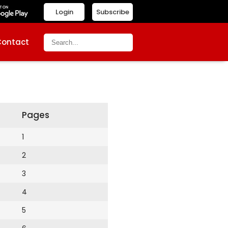
Login
Subscribe
Contact
Pages
1
2
3
4
5