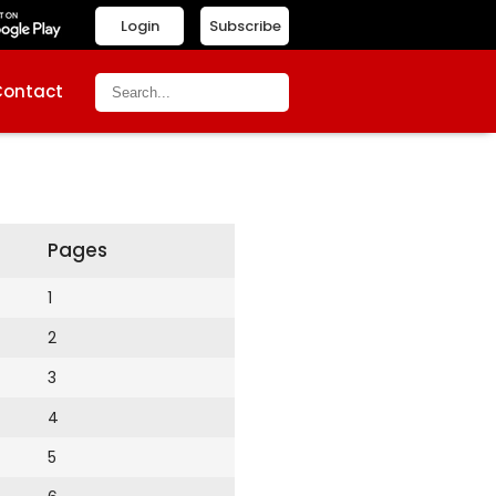
Login
Subscribe
Contact
Pages
1
2
3
4
5