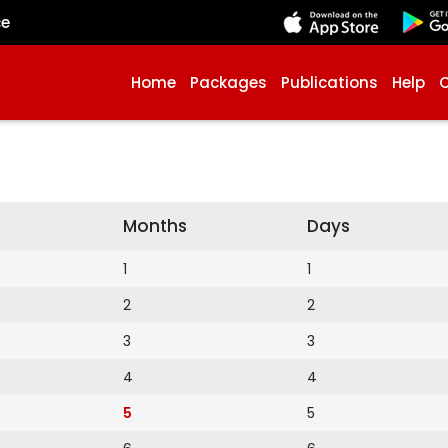
çe
Home
Packages
Publications
Help
Months
Days
1
1
2
2
3
3
4
4
5
5