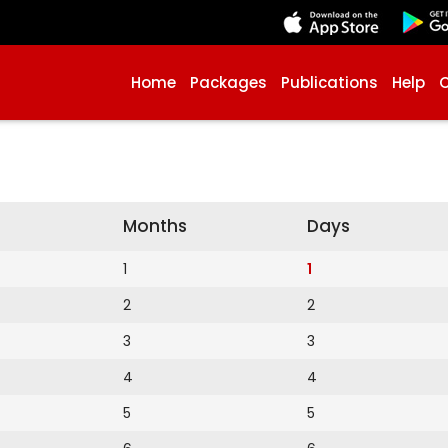
Home
Packages
Publications
Help
Months
Days
1
1
2
2
3
3
4
4
5
5