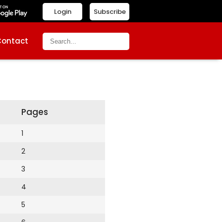
Login
Subscribe
Contact
Pages
1
2
3
4
5