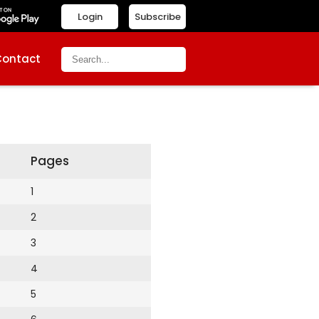
Login
Subscribe
Contact
Pages
1
2
3
4
5