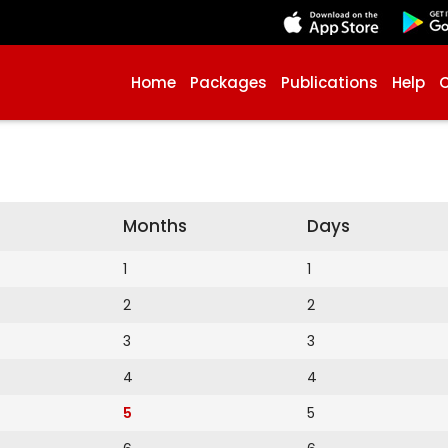
Home
Packages
Publications
Help
Months
Days
1
1
2
2
3
3
4
4
5
5