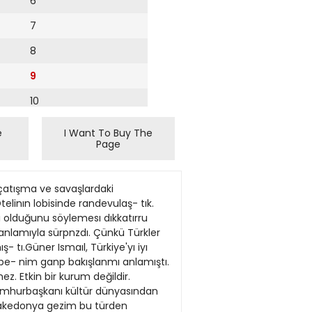
6
7
8
9
10
11
e
I Want To Buy The
Page
12
13
ci- ler hain olarak suçlanmamak için haberierini kendi toplumlarmın istediği yöndeyaznıak zorun- da kalıyorlardL" Arnavut gazeteci Nazım Raşidi de Sopar'ı doğruluyordu. "Medya Makedonya'dakifarkh- hklan yansıtmıyor. Örneğin benim parçası oldu- ğum ArnaMidann eğilimi Makedonya medvası- na yansumyor. Makedonlar, de\1ederinin ellerin- den gideceği endişesi içindeler. Bu korkuyu anb- yorum. Çünkü bö\1e bir tehdidi sürekli çevTe ül- kelerden gelen baskılar nedenMe yaşıyorlar. Eğer Amavut bir gazeteciy seniz Makedonİardan doğ- ru bilgi alamazsuuz, tersi de doğnıdur. Şu ger- çeği kabul edelinı, herkes kendi milletinin jıırt- severi. Bu haL meslegi çok zedetiyor ve inandın- cıhğuu ortadan kaldınyor." rr 1963 yüında binlerce insanın hayatma mal olan Üsküp depreminde, Üsküp Tren İstasyonu da y ıkdnıış ve istasyonun saati depremin olduğu 6.15'te durmuştu. Üsküplüler, büyük bir acı yaşadıklan o günü unutmamak için binayı ve duran saati o haliyk korumaya karar verdiler. Tren istasyonu artık bir nıüze olarak kullanılıyor. İstasy on-müzenin önünü de depremin 40. yıh anısına yapılmış bir kadın he> keli süslüvor. DtYARBAKIR 3. ASLİYE HUKUK MAHKEMESİ Sayı: 2001 565 Davacı Köy Hızmetlen Genel Müdürİüğü vekılı Av. Mehmet .Vpaçay tarafindan davalı M. Senet Kakı \e 7 arkadaşı aleyhme mahkememızde açılmış olan alacak davasının ya- pılan açık yargılaması sonunda. Davalı Remzettin Bıldik adına çıkan davetıye tebliğ edıle- memış. emniyet tahkıkatında da adresı tespit edilememış, duruşma gününün ilanen teblı- ğıne karar venlmış dava yokluğunda bakılarak sonuçlandınlmış, hükmünde ilanen teblıği- ne karar \enlmış olup, Davanın reddıne. 11.128. 000.-TL. harçtan 7.880.000. -TL. red harcınm mahsubu ıle artan 3.240.000 -TL.'nın karar kesinleştığınde ve talebı hahnde da- vacıya ıadesıne, yargılama gıderlerinın davacı üzennde bırakılmasına. daır davacı \ekili ıle davalı M. Senet Kakı'nın \oizlenne karşı
14
15
16
17
18