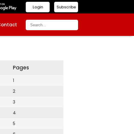
Login
Subscribe
Contact
Pages
1
2
3
4
5