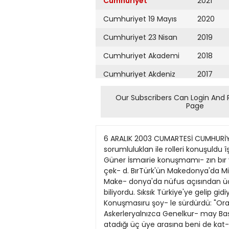
Cumhuriyet
2021
Cumhuriyet 19 Mayıs
2020
Cumhuriyet 23 Nisan
2019
Cumhuriyet Akademi
2018
Cumhuriyet Akdeniz
2017
Cumhuriyet Alışveriş
2016
Our Subscribers Can Login And 
Page
Cumhuriyet Almanya
2015
Cumhuriyet Anadolu
2014
6 ARALIK 2003 CUMARTESİ CUMHURİYET SAYFA DM Üsküp'te düzenlenen sempozyumda, habercilerin çatışma ve savaşlardaki sorumluluklan ile rolleri konuşuldu îşiyleülkesiarasındakalmak... G üner İsmail'le Üsküp'te Holiday İnn Otelinın lobisinde randevulaş- tık. Güner İsmaırie konuşmamı- zın bır yennde kendisınin Make- donya "Milli Güvenlik Kuru- hTnun üyesı olduğunu söylemesı dıkkatırru çek- d. BırTürk'ün Makedonya'da Milli Güvenlik Ku- rulu üyesı olması ne demekti! Bu benim ıçin tam anlamıyla sürpnzdı. Çünkü Türkler Make- donya'da nüfus açısından üçüncü sıradaydılar ve siyasi hayatta önemlı bır ağırlıkJan kalmamış- tı.Güner Ismaıl, Türkiye'yı iyı biliyordu. Sıksık Türkiye'ye gelip gidiyordu. Bu nedenle "Miüi Güvenlik Kurulu üyesKim" dedıkten sonra be- nim ganp bakışlanmı anlamıştı. Konuşmasıru şoy- le sürdürdü: "Oral Bey; Makedonya'da MilliGü- venlik Kurulu, Tiirkiye'dekine benzemez. Etkin bir kurum değildir. Askerleryalnızca Genelkur- may Başkanı taranndan temsil edilir ve o da çok arka sıralarda otunır. Cumhurbaşkanı kültür dünyasından atadığı üç üye arasına beni de kat- û. Ânlayacağınız Türkiye'deki gibi önemli bir mevki sayümazT Makedonya gezim bu türden sürprizlerle ve ilginç karşılaşmalarlageçti. Üsküp'e vanşımdan ıtibaren iki gün boyunca Makedonya Medya Enstitüsü'nündüzenledıği "Çatişmalarda Med- ya" konulu bir sempozyuma katıldım. Bu sem- pozyumda gazetecilenn çatışma ve savaşlarda- ki sorumluluklan ve sorumsuzluklan, yaptıkla- n hatalı yayınlar ve rollen konuşuldu.Bir başka konu ıse gazetecılenn çatışmalarda ve çatışma sonrasında yaşadıklan travmalardı. Patates mevsimlni bllmeyen BBC muhablrl Sempozyumun ilginç tar- tışmalanndan birisi BBC Ortadoğu muhabirı Paul Wood'un konuşmacı oldu- ğu bölümdü. "Çaoşmalar- da Uluslararası Savaş Mu- habirlerT konulu bölümde konuşan \Vood, Makedon- ya'dakı çatışmalarsırasında geçtıği bir haber nedeniyle ağır eleştinlere uğramıştı. Makedonya'da 2001 yılında Arnav-utlarla, Makedon hü- kümet güçleri arasında bir yıl süren bir çatışma yaşan- mıştı. Bu olaylara iç savaş değil de çatışma denilme- sinin nedeni bir yıl boyun- ca topu topu 92 kişınin öl- mesiydi. Ancak bu çatışma- lar o dönemde dünyanın ıl- gisini Makedonya üzerine çekmışti. Çünkü Yugoslav- ya'nın dağılmasından sonra ortaya çıkan olay- lar yüz binlerce ınsanın yaşamına mal olmuş, bu çatışmalardan çok sayıda yeni devlet ortaya çık- mıştı. Ancak yeni kurulan de\ letler de sorunlar- dan kurtulamadılar. Her yeni devletın içinde de çok farklı milliyetler yaşıyordu \ e yeni devlet için- de bu değişik milliyetler nasıl bır düzen kura- caklardı, haklan ne olacaktı, bunlann hıçbin belli değıldi. İşte bu hak mücadelesi yeni çatış- malan da beraberinde getirmişti. Cinayetten suçlanan köylülerin yalan ifa- desine inanıp haberi çahştığı BBC'ye ge- çen Paul VNood, da- ha sonra meslektaş- lan ve Makedonlar- dan özür diledi. UÇ
Cumhuriyet Ankara
2013
Cumhuriyet Büyük
2012
Taaruz
2011
Cumhuriyet
Cumartesi
2010
Cumhuriyet Çevre
2009