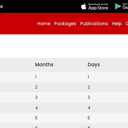
çe
Home
Packages
Publications
Help
Months
Days
1
1
2
2
3
3
4
4
5
5