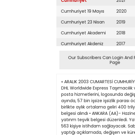
Cumhuriyet
2021
Cumhuriyet 19 Mayıs
2020
Cumhuriyet 23 Nisan
2019
Cumhuriyet Akademi
2018
Cumhuriyet Akdeniz
2017
Cumhuriyet Alışveriş
2016
Our Subscribers Can Login And 
Page
Cumhuriyet Almanya
2015
Cumhuriyet Anadolu
2014
« ARALIK 2003 CUMARTESİ CUMHURİYET SAYFA MLIJvUll UIVJJ. ekonomi@cumhuriyet.com.tr 13 DHL'nin rengi 'Alman Sarısı' • KONYA(AA)- DHL Worldwide Express Taşımacılık ve Ticaret Türkiye îcra Kurulu Cyesi Reha Arar, Deutsche Post'un, dünyada 3 ayn firmayla yürüttüğü posta hizmetlerini, logosunda değişiklik yaptığı DHL çatısı altında topladığını söyledi. Fondan 57 bin işsize maaş • ANKARA (AıNKA) - Kasım ayında, 57 bin işsize işsizlik parası ödeyen işsizlik Sigortası Fonu'nun toplam büyüklüğü 8 katrilyon 539 trilyon liraya ulaştı. Faiz gelirleriyle birlikte aylık ortalama geliri 400 trilyona ulaşan fonun işsizlere yaptığı aylık ödeme tutan ise 10 trilyon lira olarak açıklandı. 260 teşvik belgesi alındı • ANKARA (AA)- Hazine Müsteşarhğı bu yılın ekim ayında, toplam 1 katrilyon 1 trilyon 345.3 milyar liralık yatınm öngören 260 yatınm teşvik belgesi düzenledi. Yatınmlar için 414 milyon 57 bin dolarhk döviz kullanımı öngörülüyor. Yatınmlar tamamlandığında 11 bin 563 kişiye istihdam sağlayacak. Sabancı: Daha da büyüyeceğîz • İSTANBUL (AA) - Sabancı Holding Icra Kurulu Başkanı Dr. Celal Metin yaptığı açıklamada, değişen ve küreselleşen dünyanın ekonomik koşullannın daha da büyümeyi gerektirdiğini belirterek "Büyüğüz daha da büyüyeceğiz" dedi. Düşük kur oyunlanyla bir yere gidilemeyeceğini ifade eden Metin, bunun yerine ürün ve marka üzerinde çalışılması gerektiğini söyledi. Küçük değişikliklerle çıkanlan Petrol Yasa Tasansı'nı inceleyen kurul: Serbestleşmeye aykın Rekabet uyansı gizlendiFATMAKOŞAR Petrol piyasasının serbest- leştirilmesi amacıyla yasalaş- tınlan Petrol Piyasası Yasa Ta- sarısı hakkında görüş bildiren Rekabet Kurulu'nun çok sayı- da maddesi hakkında olumsuz görüş bildirdiği ortaya çıktı. Buna karşılık hükümetin bir önceki gece yasalaştırdığı ta- sarının maddelerine bakıldı- ğında "rekabet" uyanlannın da dikkate alınmadığı anlaşıh- yor. Rekabet Kurulu, temmuzda Başbakanlık Kanunlar ve Ka- rarlar Genel Müdürlüğü'ne • Rekabet Kurulu, IMF'nin öncelikleri arasında olduğu kadar AKP'nin ısrarlı davrandığı Petrol Kanunu'nda Değişiklik Yapan Tasan'nın öngördüğü pek çok düzenlemenin "serbest piyasanın oluşumu ve işleyişi için rekabet ortamının sağlanması ilkesi ile ters düştüğü" yönünde uyan yapmış. bildirdiği görüşünde, "tasan- nın ban maddeleri itibanyla serbest piyasaya aykın hiiküm- ler içerdiğinr belirtmiş. Baş- kan Mustafa Parlakın imzası- nı taşıyan görüşte bazı madde- lerin, "yasanın gerekçesine ay- knidüştüğünü" belirten Kurul özetle şunlan dile getirdi: "Akaryakıt istasyonlannın tek bir dağıtıcıyla yapüacak 'tek elden sözleşme' uygula- malanndan oluşacağı anlaşü- maktadır... Bu 4054 Sayıh Re- kabetin Korunması Hakkın
Cumhuriyet Ankara
2013
Cumhuriyet Büyük
2012
Taaruz
2011
Cumhuriyet
Cumartesi
2010
Cumhuriyet Çevre
2009