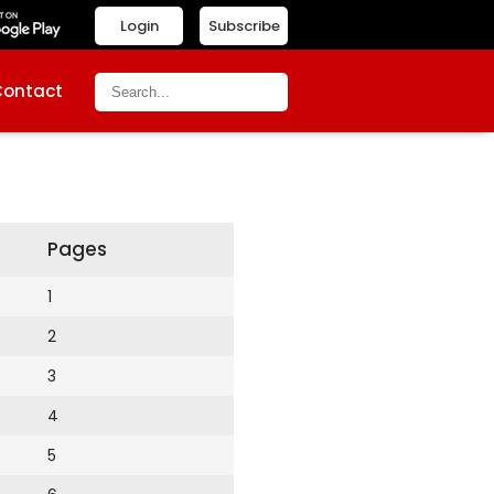
Login
Subscribe
Contact
Pages
1
2
3
4
5