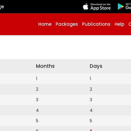
çe
Home
Packages
Publications
Help
Months
Days
1
1
2
2
3
3
4
4
5
5