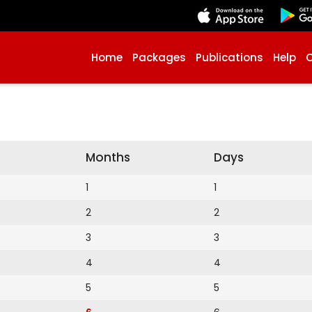
Home
Packages
Publications
Help
Months
Days
1
1
2
2
3
3
4
4
5
5