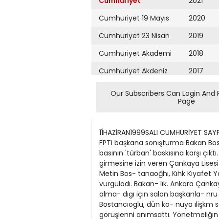
Cumhuriyet
2021
Cumhuriyet 19 Mayıs
2020
Cumhuriyet 23 Nisan
2019
Cumhuriyet Akademi
2018
Cumhuriyet Akdeniz
2017
Cumhuriyet Alışveriş
2016
Our Subscribers Can Login And 
Page
Cumhuriyet Almanya
2015
Cumhuriyet Anadolu
2014
1ÎHAZİRAN1999SALI CUMHURİYET SAYFA HABERLER Samandıra'da 'şeriat mahkemesi' kurulduğuna ilişkin iddialar savcılığı harekete geçirdi FPTi başkana sonışturma Bakan Bostancıoglu 'Herkes sınavda da yönetmeliğe uymak zorunda' • Milli Eğitim Bakanı Bostancıoglu, irticai basının 'türban' baskısına karşı çıktı. Bostancıoglu, tûrbanh öğrencilerin Örtaöğretim Kurumlan Seçme ve Yerleştirme Sınavı'na girmesine izin veren Çankaya Lisesi Mûdürü Ali Öztûrk hakkında sonışturma başlattı. ANKARA (Curahu- ri>etBürosu)-Millı Eği- tım Bakanı Metin Bos- tanaoğhı, Kıhk Kıyafet Yönetmelığı'nin sınav- larda da uygulanmak zo- runda olduğunu, buna herkesin uyması gerekti- ğini vurguladı. Bakan- lık. Ankara Çankaya Li- sesı'nde türbanh öğren- cileri Ortaögretim Ku- rumlan Seçme ve Yer- leştirme Sınavı'na alma- dıgı içın salon başkanla- nru görevlennden çeken Çankaya Lisesi Müdûrü AJi Öztûrk hakkında so- nışturma başlatıyor. Bostancıoglu, dün ko- nuya ılişkm sorular üze- rine, TBMM plan ve bütçe görüşmelen sıra- sında Kılık Kıyafet Yö- netmeliği hakkındaki görüşlenni anımsattı. Yönetmeliğın Milli Eğı- hm Bakanhğı kurumla- nnda öğrenim gören tûm öğrencıleri kapsadı- ğını anlatan Bostancıog- lu, "Buna herkes uymak zorunda. Aksidüşünüte- mez'* dedı. Eğıtım Tek- nolojılen Genel Müdürii Ruhi Esirgen, sınavın uygulanmasından ıl mil- li eğitim müdürlennin, sorumlu olduğunu, tür- ban konusundaki yasal mevzuatm ise çok açık olduğunu söyledi. Ankara'da sınav sıra- sında tûrbanlı öğrenciyi sınava almayan ve Kılık Kıyafet Yönetmeliği'ni uygulayan 2 salon baş- kanı, Çankaya Lisesi Müdürü Alı Oztürk ta- rafından görevlerinden çekilmişti. Olayı protesto eden diğer salon baskanlan da görevlerinden çekılince, sınava Eğitim Teknolojı- leri Genel Müdürlüğü tarafindan behrlenen gö- revliler yerine, okulun müdür yardımcılan gır- mışti. Olayı kınayan dı- ğer 10 görev h öğretmen de olayı tutanakJa kayda geçirmıştı. İrticai basının tepkisı, küçük kızlann kökten- dinci gırişünler ıçin kul- lanıldığını gösterdi. Ge- rici gruplar ve Malzum- Der'li avukatlann okul- lann kapısında olayı yönlendırmeleri dikkat çekti. Köktendincı basın. bu olay ûzerine dün laik yetküileri hedef göster- di. İstanbul HaberServisi-Kartal Cum- hunyet Savcılığı, Samandıra Beledı- yesı'nde "şeriat mahkemesi" kurul- duğuna ilişkin iddialar üzerine soruş- turma başlattı. "Mert Haber" adlı ye- rel gazetede yayımlanan bir haberde. Samandıra Belediyesı'nde şeriat mah- kemesi kurulduğu öne sürülmüştü. Hakkında soruşturma başlatılan FP'li başkan Abdullab Bayram. ihalede yol- suzluk yaptığı gerekçesıyle halen İs- tanbul 2 No'lu Bölge îdare Mahkeme- si'nde de yargılanıyor. Söz konusu yerel gazetenin 5 Ha
Cumhuriyet Ankara
2013
Cumhuriyet Büyük
2012
Taaruz
2011
Cumhuriyet
Cumartesi
2010
Cumhuriyet Çevre
2009