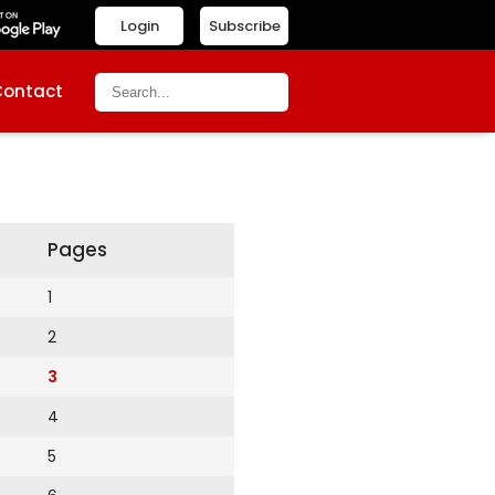
Login
Subscribe
Contact
Pages
1
2
3
4
5