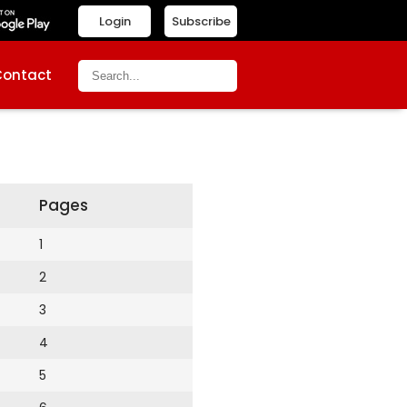
Login
Subscribe
Contact
Pages
1
2
3
4
5