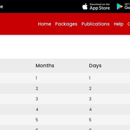
çe
Home
Packages
Publications
Help
Months
Days
1
1
2
2
3
3
4
4
5
5