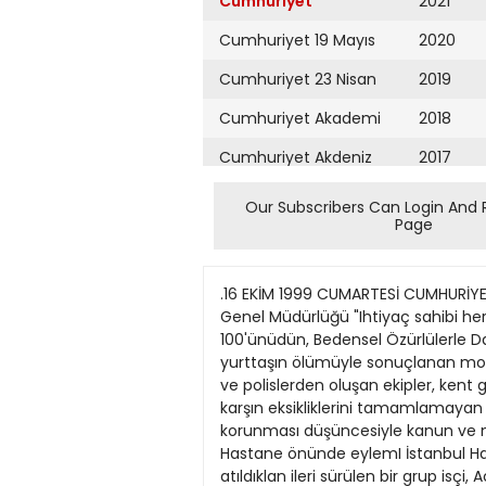
Cumhuriyet
2021
Cumhuriyet 19 Mayıs
2020
Cumhuriyet 23 Nisan
2019
Cumhuriyet Akademi
2018
Cumhuriyet Akdeniz
2017
Cumhuriyet Alışveriş
2016
Our Subscribers Can Login And 
Page
Cumhuriyet Almanya
2015
Cumhuriyet Anadolu
2014
.16 EKİM 1999 CUMARTESİ CUMHURİYET SAYFA HABERLER 9 MOHPiyangodan özüriütere bağpş • tstanbul Haber Servisı - Milli Piyango Idaresi Genel Müdürlüğü "Ihtiyaç sahibi her özürlüye tekerlekli sandalye" kampanyası kapsamında dağıtacağı 500 tekerlekli sandalyenin 100'ünüdün, Bedensel Özürlülerle Dayamşma Demeği'ne bağışladı. İstanbul'da deneüeme • İstanbul Haber Servisi - Mavı Çarşfda 13 yurttaşın ölümüyle sonuçlanan molotofkokteylli saldmnın ardından harekete geçen tstanbul Valiliği'nin itfaiye, belediye, sivil savunma ve polislerden oluşan ekipler, kent genelinde yaptırdığı denetlemeler sonucunda. toplam 49 bin 721 işyeri ıncelendı. Yapılan uyanlara karşın eksikliklerini tamamlamayan toplam 3 bin 497 işyeri hakkında. "Yetkili makamlar tarafindan kamu güvenliği ve düzeninin korunması düşüncesiyle kanun ve nizamlara aykın olmayarak verilen bir buyruğu dinlememek" nedeniyle suç duvurusunda bulunuldu. Hastane önünde eylemI İstanbul Haber Servisi- Marmara Üniversitesi Tıp Fakültesi Vakfi'ndan sendikah olduklan gerekçesiyle işten atıldıklan ileri sürülen bir grup isçi, Academik Hospital önünde dün eylem yaptı. Tez Kop-lş Sendikası Genel Başkanı Sadık Özben yaptığı açıklamada, işçilerin haksız yere işten aüldıklannı belirtti. İTÜ'de mezuniyet töreni • tstanbul Haber Servisi - İTÜ Vakfi, Eğitim ve Kültür Tesisleri Turizm Eğitim Bölümü 10. dönem mezunlanna, İTÜ Vakfi Maçka Sosyal Tesisleri'nde dün düzenlenen törenle diplomalannı verdi. Turizm eğitim sorumlusu Şaban Ali Yaşaroğlu, temel arnaçlanmn geleceğin - • n-*: .* settörü olanTurizm ~ " sektöründe çağdaş ve profesyonel insan tipi yetiştirmek olduğunu belirterek bugüne kadar 349 öğrencinin bu bölümden mezun olduğunu söyledi. HepatitB taraması • tstanbul Haber Servisi - Viral Hepatitle Savaşım Derneği'nin Türkiye çapında düzenlediği "Hepatit B Tarama Kampanyası" yunuslarla başladı. İstanbul Emniyet Müdürlüğü'nde görevli, motorize polis timleri 10 yunustan dün Levent'teki merkezden kan alındı. Yetkıliler kampanya çerçevesinde 5 bin Çevik Kuvvet polisinin taranacağını belirttiler. Tiroid hastalıkları • tstanbul Haber Servisi - İstanbul Üniversitesi Cerrahpaşa Tıp Fakültesi'nde dün Prof. Dr. Hüsrev Hatemi başkanlığında "Tiroid Hastahklannın Tanı, Tedavi ve Tiroid Kanser Türleri" konulu bir sempozyum düzenlendi. Sempozyumda konuşan Prof. Hatemi, ülkemizin bir guatr ülkesi olduğunu kaydederek hastalığın en fazla görüldüğü bölgenin, toprağı iyottan yoksun olan Karadenız olduğunu belirtti. Okul Saghğı Kongresr • tstanbul Haber Servisi - Avrupa Sosyal Pediatri Derneği tarafindan Topkapı Eresin Otel'de dün "Okul Sağlığı" kongresi düzenlendi. Kongr
Cumhuriyet Ankara
2013
Cumhuriyet Büyük
2012
Taaruz
2011
Cumhuriyet
Cumartesi
2010
Cumhuriyet Çevre
2009