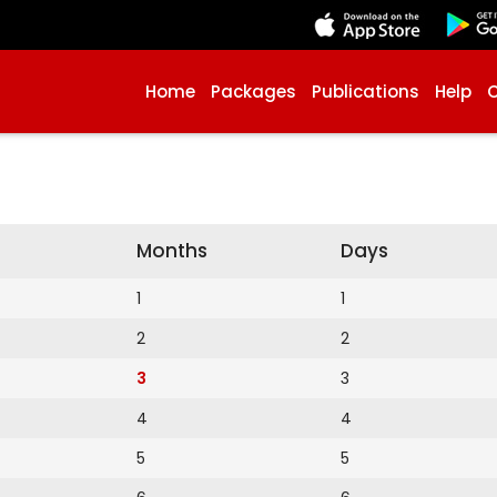
Home
Packages
Publications
Help
Months
Days
1
1
2
2
3
3
4
4
5
5