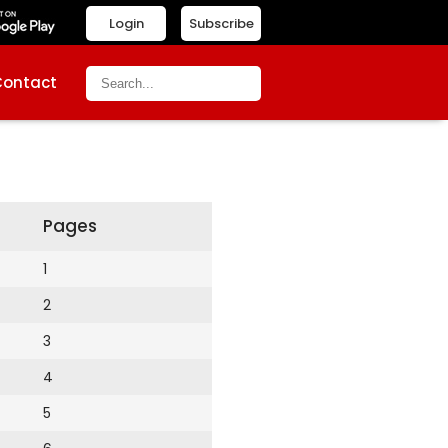
Login
Subscribe
Contact
Pages
1
2
3
4
5