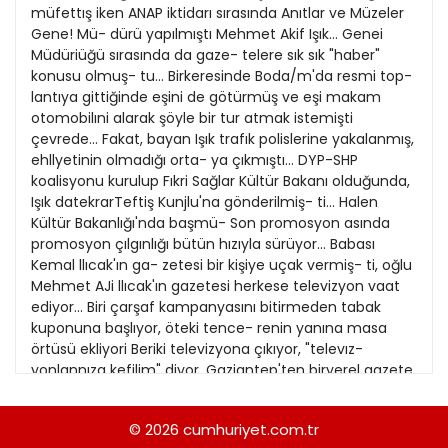
21
müfettış iken ANAP iktidarı sırasında Anıtlar ve Müzeler
13
Kitap Eki
1989
Gene! Mü- dürü yapılmıştı Mehmet Akif Işık... Genei
22
14
Müdüriüğü sırasında da gaze- telere sık sık "haber"
Özel Ekler
1988
konusu olmuş- tu... Birkeresinde Boda/m'da resmi top-
23
15
lantıya gittiğinde eşini de götürmüş ve eşi makam
Özel Okullar
1987
otomobilıni alarak şöyle bir tur atmak istemişti
24
16
Sevgililer Günü
çevrede... Fakat, bayan Işık trafık polislerine yakalanmış,
1986
25
ehllyetinin olmadığı orta- ya çıkmıştı... DYP-SHP
17
Siyaset Eki
1985
koalisyonu kurulup Fıkri Sağlar Kültür Bakanı olduğunda,
26
18
Işık datekrarTeftiş Kunjlu'na gönderilmiş- ti... Halen
Sürdürülebilir yaşam
1984
Kültür Bakanlığı'nda başmü- Son promosyon asında
27
19
Turizm Eki
promosyon çılgınlığı bütün hızıyla sürüyor... Babası
1983
28
Kemal llıcak'ın ga- zetesi bir kişiye uçak vermiş- ti, oğlu
20
Yerel Yönetimler
1982
Mehmet AJi llıcak'ın gazetesi herkese televizyon vaat
29
ediyor... Biri çarşaf kampanyasını bitirmeden tabak
1981
kuponuna başlıyor, öteki tence- renin yanına masa
30
örtüsü ekliyori Beriki televizyona çıkıyor, "televız-
1980
yonlannıza kefilim" diyor. Gaziantep'ten biryerel gazete
31
de 99 kupona herkese mezar yeri dağıtıyor! Bedava
1979
sirke baldan tatlıdır, gazete okurlan da Ikrtelli'ye nispet
© 2026
cumhuriyet.com.tr
1978
akın akın Gaziantep'e gidıyor mu.. siz o zaman