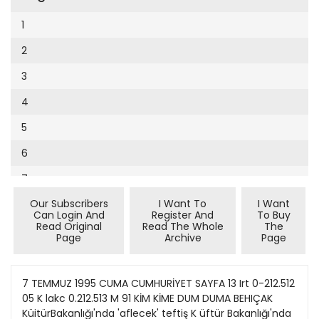
Cumhuriyet Sağlıklı Beslenme
2002
9
1
Cumhuriyet Sokak
2001
10
2
Cumhuriyet Spor
2000
11
3
Cumhuriyet Strateji
1999
12
4
Cumhuriyet Tarım
1998
13
5
Cumhuriyet Yılbaşı
1997
14
6
Çerçeve Eki
1996
15
7
Çocuk Kitap
1995
16
Our Subscribers
I Want To
I Want
8
Dergi Eki
1994
Can Login And
Register And
To Buy
17
Read Original
Read The Whole
The
9
Ekonomi Eki
Page
Archive
Page
1993
18
10
Eskişehir
1992
19
11
7 TEMMUZ 1995 CUMA CUMHURİYET SAYFA 13 Irt 0-212.512
Evleniyoruz
1991
05 K lakc 0.212.513 M 91 KİM KİME DUM DUMA BEHIÇAK
20
12
Güney Dogu
KüitürBakanlığı'nda 'aflecek' teftiş K üftür Bakanlığı'nda
1990