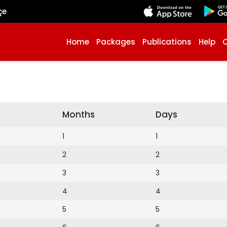
çe
Home
Packages
Publications
Help
Months
Days
1
1
2
2
3
3
4
4
5
5