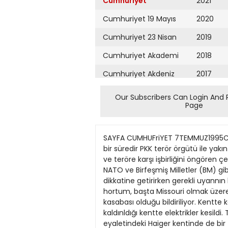
Cumhuriyet
2021
Cumhuriyet 19 Mayıs
2020
Cumhuriyet 23 Nisan
2019
Cumhuriyet Akademi
2018
Cumhuriyet Akdeniz
2017
Cumhuriyet Alışveriş
2016
Our Subscribers Can Login And 
Page
Cumhuriyet Almanya
2015
Cumhuriyet Anadolu
2014
SAYFA CUMHUFriYET 7TEMMUZ1995CUMA 10 DIŞ HABERLER NATO ve BM'ye Atina şikayetı • ANKARA (Cumhurhet) - Türkiye, Yunanistan'm bir süredir PKK terör örgütü ile yakın ilişki içine girdiğini gösteren belgeleri, çeşitli Avrupa başkentlerinin yam sıra, Atina'nın taraf olduğu ve teröre karşı işbirliğini öngören çeşitli ûluslararası kuruluşlara da göndermeje başladı. PKK ile Yunanistan ilişkısıni belgeleyen dosya, NATO ve Birfeşmiş Milletler (BM) gibi uluslararası öıgûtlere gönderilmeye başlandı. Ankara, Yunan-PKK ilişkisini uluslarararası örgütlerin dikkatine getirirken gerekli uyannın bu * örgütlerce yapılmasını bekJiyor. ABD'yi kasmga vurdu • NEVVYORK(AA)- ABD'de kasırga ve hortum, başta Missouri olmak üzere 8 eyaletin altını üstüne getirdi. Hortum ve kasırgadan en fazla etkilenen kentin Missouri'nin Moberly kasabası olduğu bildiriliyor. Kentte kötü hava koşullan ve sağanak yağışlardan 100 ev ile 40 işyeri tahrip oldu. En az 15 kişinin hastaneye kaldınldığı kentte elektrikler kesildi. Türk derneği kundaklandı • BONN(AA)- Almanya'nın Berlin kentinde bir Türk manavı, Hessen eyaletindeki Haiger kentinde de bir Türk demeği kundaklandı. Her iki olayda da can kaybı olmadı. Berlin polisinın verdiği bilgiye göre Türk manavı nm önünde elinde benzin bidonu ile dolaşan bir kişi görüldü. Daha sonra da bu manav dükkanından aJevler yükseldi. Haiger kentinde ise dün sabah bir • Türk demeği kundaklandı. Derneğe atılan üç molotof kokteylinden ikisi alev almadı, biri de derneğin önünde alevlendi. K. İrlanda'da ça&şma • BELFAST(AA)- lrlandalı bir genç kızı öldürmekten ömürboyu hapse mahkum edilen Ingiliz askeri Lee Clegg'in hafta başında serbest bırakılmasıyla Kuzey İrlanda'da başlayan gerginlik sürüyor. Polis, bir grup gencin önceki gece Kraliyet Ulster Polis Merkezi'ne molotof kokteyli fırlattıklannı, Bellaghy'de de bir başka grubun gösteri düzenlediğini kaydetti. Olaylarda 14'ü polis olmak üzere toplam 16 kişinin yaralandığı bildirildi. Tokyo'da zehirli gaz paraği • TOKYO (AA) - Tokyo metrosunda dün yine zehirli gaz paniği yaşandı. Nereden geldiği belirlenemeyen duman metro istasyonunu sararken şans eseri zehirlenen olmadığı bildirildi. Bu arada. Yokohama metro istasyonuna nisan ayında zehirli gaz saldınsı düzenlediği sanılan bir kişi tutuklandı. NHK televizyonu, tutuklanan kişinin 29 yaşında olduğunu ve polis tarafindan adının gizli tutulduğunu belirtti. Fransa'dan nükleer güvence • CENEVRE(AA)- Fransa Cumhurbaşkanı Jacques Chirac "Nükleer denemelerin tamamen yasaklanmasını içeren anlaşmayı imzalayacağız ve imzalanmasından yana olacağız'" dedi. Chirac, Cenevre'de düzenlediği basın toplantısında "Fransa sekiz deneme yapac
Cumhuriyet Ankara
2013
Cumhuriyet Büyük
2012
Taaruz
2011
Cumhuriyet
Cumartesi
2010
Cumhuriyet Çevre
2009