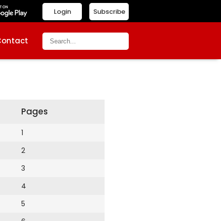
Login
Subscribe
Contact
Pages
1
2
3
4
5