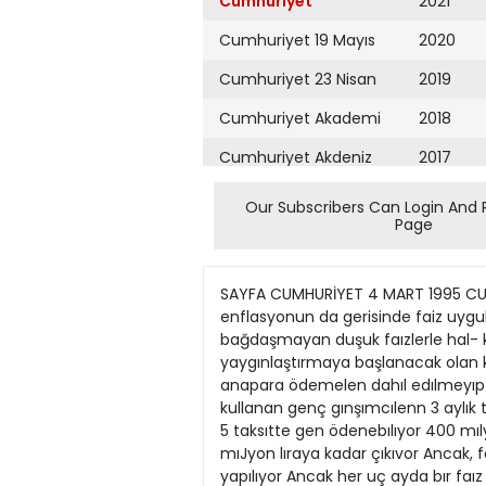
Cumhuriyet
2021
Cumhuriyet 19 Mayıs
2020
Cumhuriyet 23 Nisan
2019
Cumhuriyet Akademi
2018
Cumhuriyet Akdeniz
2017
Cumhuriyet Alışveriş
2016
Our Subscribers Can Login And 
Page
Cumhuriyet Almanya
2015
Cumhuriyet Anadolu
2014
SAYFA CUMHURİYET 4 MART 1995 CUMARTESİ EKONOMI/PARA RAPORU Halkbank, genç ve kadın girişimcilere, 3 yıl vade sonunda bir yıllık enflasyonun da gerisinde faiz uyguluyor îş kuratıa 'euflasyoıısıız kredi'HÜLYAGEİNÇ Halk Bankası, Turkıye'dekı yüksek faız ortamıyla bağdaşmayan duşuk faızlerle hal- kakredı dagıtıyor Ozellıklegenç gınşımcı- lerle, kadınlara yonelık olarak bu aydan ıtı- baren yaygınlaştırmaya başlanacak olan kre- dıler. 3 ya da 6 aylık taksıtlerle gen odenı- yor Istenırse, ılk yılkı gen odeme taksıtle- nne anapara ödemelen dahıl edılmeyıp sa- dece faız ödenebılıyor Halk Bankasf'ndan bu şekilde 400 mılyon lıralık en ust lımıtten kredı kullanan genç gınşımcılenn 3 aylık taksıtlen. anapara odemesız ıik yıl yaklaşık 43 mılyon lırayla başlıyor Anapara ıse ıkıncı yıldan ıtıbaren 5 taksıtte gen ödenebılıyor 400 mılyon lıralık Genç Gınşım- cı Kredısı'nde, ıkıncı yıl anapara ödemesının de dahıl edıldığı ılk tak- sıt 123 mıJyon lıraya kadar çıkıvor Ancak, faız mıktan vade ılerledıkçe azalıyor Buna karşm, anapara ve faız öde- melen 6 ayda bır bırlıkte yapılıyor Ancak her uç ayda bır faız ödemesı surüyor 6 ay- da bır anapara, 3'er ayda bır de faız odeme sıstemıne göre 400 mılyon lıra 3 yıl sonra toplam 741 mılyon lıra olarak gen ödenmış oluyor Dolayısıyla basıt bır faız hesabıyla üç yıl ıçın uygulanan vüzde 85 dolaymdakı faızın Türkıye'dekı bıryıllık enflasyonun da gensınde oldugu dıkkatı çekjyor Genç ve kadın gınşımcılere yıllık yüzde 40 faız ıle 1 yıl odemesız. toplam 3 yıl va- delı kredı veren Halk Bankası, bu konuda- kı burokrasıyı de azalfıyor Tıcan faalıyetler çerçevesınde kredılenn kapsamını genışleten Halk Bankası, Genç Gmşımcı Kredısı kullanmak ısteyenler ıçın "referans sistemini" uygulamaya soku>or Buna gore yenı duzenlemelerde kredı kul- lanmak ısteyen genç gınşımcmın meslekı kuruluştan onaylı sertıfıka sahıbı olma zo- runluluğu kaldınlıyor Artık gnşımcınm ış kurmak ıstedığı alanda faalıyet gösteren fır- malardan 'referans' getırmesı, kredı alması ıçın yeterlı olacak Genç gınşımct ıçın bır kolaylık daha ge- tiren banka askerlık terhıs belgesı ısteme- sınekarşın •askerliğin kredi vadesi- ni kapsayacak şekilde tecil edilmesi- ni' de yeterJı goru>or kadın ve genç gınşımcılere uzun vadeye yayılmış. duşuk faızlı kredı veren Halk Bankası, genç gınşımcı- ye 400 mıl>on lıra, ev kadınına da 200 mılyon lıralık kredı lımıtı kul- landınyor Kadın gınşımcının aldığı 200 mılvon lıralık kredı. 3 yıl ıçınde 370 mılyon lıra olarak gen odenıyor Ilk yıl faız ödeme- ve başlayacak olan kadın gınşımcıler de anapara odemelenne ıkıncı yılda geçebılı- yorlar Kadın ve genç gınşımcılere yaygın şejcıl- de kredı vermeyı ıstedıklennı behrten Halk B
Cumhuriyet Ankara
2013
Cumhuriyet Büyük
2012
Taaruz
2011
Cumhuriyet
Cumartesi
2010
Cumhuriyet Çevre
2009