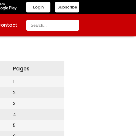
Login
Subscribe
Contact
Pages
1
2
3
4
5