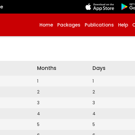
çe
Home
Packages
Publications
Help
Months
Days
1
1
2
2
3
3
4
4
5
5