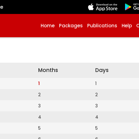
çe
Home
Packages
Publications
Help
Months
Days
1
1
2
2
3
3
4
4
5
5