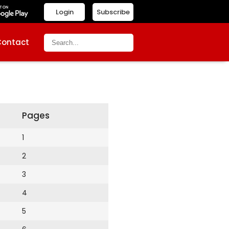
Login
Subscribe
Contact
Pages
1
2
3
4
5