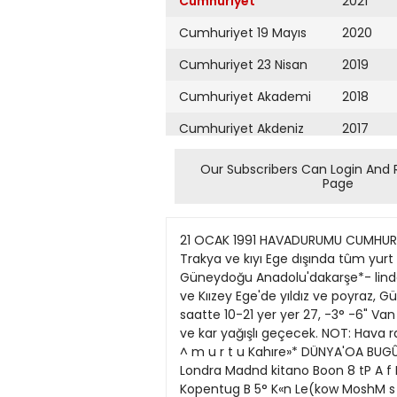
Cumhuriyet
2021
Cumhuriyet 19 Mayıs
2020
Cumhuriyet 23 Nisan
2019
Cumhuriyet Akademi
2018
Cumhuriyet Akdeniz
2017
Cumhuriyet Alışveriş
2016
Our Subscribers Can Login And 
Page
Cumhuriyet Almanya
2015
Cumhuriyet Anadolu
2014
21 OCAK 1991 HAVADURUMU CUMHURÎYET/15 TÜRKİYETJE BUGÜN Uevtet Meteorotoji işleri Genel: MüdûTtüğu'nden aitnan bilgiye gö- re Trakya ve kıyı Ege dışında tûm yurt yağışlı geçecek Yağışlar Ak- deniz kıyılantıda yağmur, Karade- niz kıyıları, Marmara'nın doğusu ve Güneydoğu Anadolu'dakarşe*- linde olacak HAVA SICAKLIĞI Ûnemlı bır değışiklık olmayacak Oeniziennncüe. Rüzgâr, Karadenız. Marmara ve Kıızey Ege'de yıldız ve poyraz, Güney Ege'de yıldız ve karayel, Akdenız'detabteve lodos- tan 3-5 yer yer 6, Ege'de 7-8 kuv- vetinde saatte 10-21 yer yer 27, -3° -6" Van 0°-3°Yûzgat 3°-r> Zonguidak Ege'de 33-40 denız rnılı hız!a esecek. Van Gölü'nde tıava: Çok bututtu ve kar yağışlı geçecek. NOT: Hava raporu alı- namayan başkentter (-) otarak gösterikJı. * * bUudu * • * * M * d u G-oûne$i K-kart S-sSı r ^ m u r t u Kahıre»* DÜNYA'OA BUGÛN 8° 9 B 9° Amstertfam B Afnman Alma Bajdat Barcslon» B 13° Bâscl Betgraâ Bertn Lemngrad Londra Madnd kitano Boon 8 tP A f B *• S 0° B 6° BınMpeşte S -3° Cenevre B 0° Cezayır B 16° C«We DuMı Fnnkfun öme Hetetnta Kahıre Kopentug B 5° K«n Le(kow MoshM s r Y Vf* Y 3° S 0° Y 15° Oslo Pans Prag ftyai Roma Sofya Şm Imus Vsrçova Vmdik S 0° B 9° B 9° S 5° S V . 9 Y 2° A 8° S 0° p A 12° B V a -2° A 8 zaSı B o° BULMACA SOLDAN SAGA: 1 2 1/ Yağmurdan ya da güneşten korunmak için yapılan ve arka- sı bir duvara verilen çatı. II lspanyolla- nn sevinç ünlemi... Bir gezegen. 3/ Çu- ha kumaşının sarıl- dığı top... Bir nota. 4/ Milli Edebiyat döneminde Rubap dergisi etrafında toplanan şairlerin meydana getirdiği topluluk. 5/ Osman- Ularda gece bekçisL.. Yüz. 6/ Olumsuzluk belirten bir önek... Bağışlama... Mezar. 7/ Ser- best meslek adamlarını içinde topla- yan resmi birlik... Büyük ve süslü ça- •dır. 8/ Üvey anne. 9/ Yankı... Bir mal ya da pararun emek verilmeden sağ- ladığı gelir. YUKARffiAN AŞAGIYA: 1/ Kadın ya da genç erkek çocuklar- da en ince ses. 2/ Muğla'nın bir il- çesi... Içine ok konulan torba ya da .^.^ • .^-ı^— , , kılıf. 3/ Tümcenin öğelerinden biri... Birdenbire. 4/ Üzüntülü düşünce durumu... Bir spor takımırun gözde oyuncusu. 5/ Es- ki Türklerde çocuklan koruyan tannça... Tavuğun istenilen ye- re yumurtlamasıru sağlamak için kullanılan beyaz taş. 6/ Okul, kışla gibi yerlerde hastalar için ayrılmış bölüm... inuslararası alanda karayoluyla yapüan mal taşımacılığı ve bu iş için kulla- nılan kamyon. 7/ İngilizce "bay" sözcüğünün kısa yazıhşı... Zambiya'nın başkenti. 8/ En kiiçük sosyolojik birim. Pamuk, yün gibi şeyleri eğirmekte kullarulan araç. 9/ Obur... Bir gıda maddesi. 60 YDL ONCE Cumhuriyet Otomatik telefon 21 OCAK 1931 Şehirde otomatik telefon tesisatı için hazırlıklar devam etmektedir. Otomatik tesisat evvela tstanbul ciheti
Cumhuriyet Ankara
2013
Cumhuriyet Büyük
2012
Taaruz
2011
Cumhuriyet
Cumartesi
2010
Cumhuriyet Çevre
2009