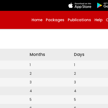
Home
Packages
Publications
Help
Months
Days
1
1
2
2
3
3
4
4
5
5