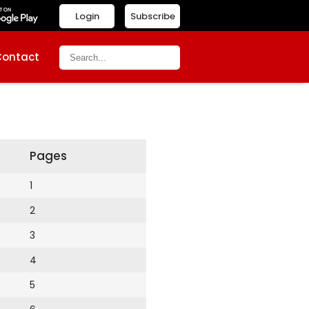
Login
Subscribe
Contact
Pages
1
2
3
4
5