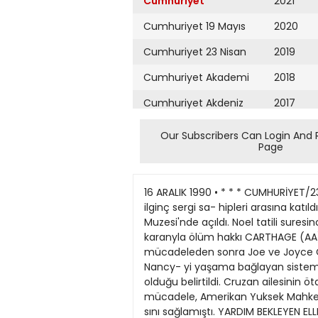
Cumhuriyet
2021
Cumhuriyet 19 Mayıs
2020
Cumhuriyet 23 Nisan
2019
Cumhuriyet Akademi
2018
Cumhuriyet Akdeniz
2017
Cumhuriyet Alışveriş
2016
Our Subscribers Can Login And 
Page
Cumhuriyet Almanya
2015
Cumhuriyet Anadolu
2014
16 ARALIK 1990 • * * * CUMHURİYET/23 BARBİE KOLEKSİYONU — K12 çocuklarımn rüyalarının oyuncagı Barbie'ye çok benzeyen trina Creaser ilginç sergi sa- hipleri arasına katıldı. Amerikalı Creaser'ın 700 Barbie bebe- ğinden oluşan koleksiyonu Londra'daki O>uncak ve Model Muzesi'nde açıldı. Noel tatili suresince gezilebilecek olan ser- ginin 300 bin steriine sigortalandıgı bildirildi. (Fotoğraf: Reuter) Mahkeme karanyla ölüm hakkı CARTHAGE (AA) — ABD'- nin Missouri eyaletindeki Cart- hage kenti mahkemesi, btikaç yıldır süren adli mücadeleden sonra Joe ve Joyce Cruzan çif- tine, sekiz yıldır komada bulu- nan ve tıbbi destek cihazlanyla hayatta tutulan kızları Nancy- yi yaşama bağlayan sistemleri durdurma hakkını verdi. Mahkemenin verdiği karann, geriye döndürülemeyeceği ve ke- sin olduğu belirtildi. Cruzan ailesinin ötanasi (ha- yatından ümit kesilen hastalann yaşamına son verilmesi hakkı) için verdikleri adli mücadele, Amerikan Yuksek Mahkemesi- nin, "Komadan çıkması irakân- S12 otan hastalann ölüm hakkı" konusunda ilk kez karar alma- sını sağlamıştı. YARDIM BEKLEYEN ELLER — Açlık krizi ile karşı karşı- ya bulunan Sovyetler Birligi'ne yapılan gıda yardımlan Soyyet halkına ulaşıyor. Almanya'dan Buxtenhuden Rotary Kuliibü üyelerinin gönderdiği 15 tonluk gıda yardımı, Finlandiya sını- rındaki Vyborgian kentine vardı. (Fotograf: AP) Sıuıi kan yapımında ilerleme NANCY (AA) — Fransız bi- limadamlan, suni kan yapımın- da önemli ilerleme katettikleri- ni söylediler. Ulusal Bilim Araş- tırma Merkezi CNRS'den bili- madamlan, hayvanlarla yapılan deneylerin çok basanh geçtiği- ni, insan üzerinde deneylere ise gelecek yıl başlanacağını bildir- diler. CNRS bilimadamlan, su- ni kanın bütün kan gruplarına uygun olduğunu, sterüize edile- bildiğini ve yaklaşık bir yıl sak- lanabildiğini kaydettiler. Ancak enstitüden daha tem- kinli bazı araştırmacılar ise ye- ni ürünün etkili bir şekilde ok- sijen taşıyabildiğini buna rağ- men henüz doğal kanın yerini almaktan çok uzak olduğunu .belirttilcr. YAĞMUR DUASI—Yağmur duasından bir tek bizim ülkemiz- de medet umulmuyor. Ürdün'ün başkenti Amman'da ana cad- delerden birinde Ürdünlüler yağmur için Tanrı'ya yal vardılar. Ürdünlü erkekierin, yağmur vaktinde yagmadıgı zaman bir ara- yagelerek toplu halde dua ettikleri bildirildi. (Fotograf: AFP) HABERLERIN DEVAMI Briçle Pişpirik. (Baştarafı 1. Sayfada) lamasına karşın, bu topraklarda bu gelenek- lerin varlığından tam anlamıyla sö? edilebi- lir mi? Gönül rahatlığıyla bu soruya evet diyebi- lenin çıkacağını sanmıyoruz. Demokrası kültürünü oluşturan bu gele- neklerden yeterınce nasibimizi alamadığımız içindir ki, bu 
Cumhuriyet Ankara
2013
Cumhuriyet Büyük
2012
Taaruz
2011
Cumhuriyet
Cumartesi
2010
Cumhuriyet Çevre
2009