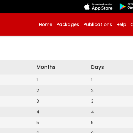
Home
Packages
Publications
Help
Months
Days
1
1
2
2
3
3
4
4
5
5