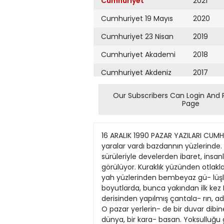
Cumhuriyet
2021
Cumhuriyet 19 Mayıs
2020
Cumhuriyet 23 Nisan
2019
Cumhuriyet Akademi
2018
Cumhuriyet Akdeniz
2017
Cumhuriyet Alışveriş
2016
Our Subscribers Can Login And 
Page
Cumhuriyet Almanya
2015
Cumhuriyet Anadolu
2014
16 ARALIK 1990 PAZAR YAZILARI CUMHURİYET/13 Niamey'den Afrika'nın bunca yoksulluğuna karşın NtJER'DE YOKSULLUK — Kabuk tutmuş yaralar vardı bazdannın yüzlerinde. Kent sözcüğü, Nijer'de pek fazla bir şey ifade etmiyor. Başkent Niamey, kerpiç evlerden, keçi sürüleriyle develerden ibaret, insanlar yaya. Yalnızca yoksulluk değil, sevecenlik ve konukseverlik de bunca yakından bu ülkede görülüyor. Kuraklık yüzünden otlaklarını, göçebe kamplannı terk edip kente gelen çöp insanlanydı ço- ğu, Ve tüm güçlüklere karşın si- yah yüzlerinden bembeyaz gü- lüşlerini eksik etmiyorlardı. Yal- nızca yoksulluğu değil, sevecen- liği, sabn, konukseverliği de bu boyutlarda, bunca yakından ilk kez Nijer'de gördüm. Ve her şe- yin, incik boncukla yeşil porta- kalların, büyülü muskalarla de- ve derisinden yapılmış çantala- rın, adını bile bilmedigım ka- buklu meyvelerin, her türlü ba- haratla süs eşyalarının satıldığı pazar yerlerini. O pazar yerlerin- de bir duvar dibine oturmuş, ko- NEDtM GÜRSEL NİAMEY — Uk kez geliyo- rum Siyah Afrika'ya. Değişik, bambaşka bir dünya, bir kara- basan. Yoksulluğu gördüm ilk kez. Bu boyutlarda, bunca so- mut, bu denli yakınımda ilk kez burada, Nijer'de gördüm yok- sulluğu. Şiş karınlı, çınlçıplak, aç çocukîar. Kentin kenar ma- hallelerinde sokakların kırmızı toprağjna bulanmış, tavuklarla oynuyor, toz içinde bağırışıp ça- ğırışıyorlardı. Kabuk tutmuş ya- ralar vardı bazılarının yüzlerin- de. Kadınların ayakları çıplak, erkeklerin yüzleri örtülüydü. caman kara memeleriyle çocuk- larını emziren şişman kadınlan, açık havada, pislik içinde pişi- rilen halkalarla tavuk ve kerten- keleleri. Afrika pazarlanndaki renk zenginliğini, etnik kaynaş- mayla dil boliuğunu, yoksulluk- la sevecenliği dünyanın başka hiçbir yerinde bulamayacağımı söyleyen dostlarım hakhymış. Niamey'in pazarı gerçeküstü bir panayırla korku filmlerinin atmosferini yansıtıyordu. Nijer ırmağında tutulmuş iri pullu, kocaman ağızlı balıkların üzerı- ne at sinekleri konuyordu sıcak- ta. Burnu halkalı dev bir kadın durmadan bir şeyler anlatıyor- du. Bir başkası tezgâhın önüne çökmüş tıraş sabunuyla ayna sa- tıyordu. Aynalann içinde Sene- gal'den getirilmiş yengeçlerle ka- ridesler kokmaya başlarruşlardı. Güneşte, soğuk mevsimde olma- mıza karşın gölgede otuz beş de- receyi bulan sıcakta her şey bo- TOYOTA" Y e n i P a s a p o r t u n u z " zuluyor, kokuyor, çürüyüp da- ğılıyordu. Deve külbastılarıyla boyun butlan, gümüş takılarla viski şişelerinde satılan zeytin yağı, her şey, her şey olağan dı- şıydı. Ve insanlar bu çürümenin içinde, bunca pislik ve karmaşa- nın içinde neşelerinden hiçbir şe>' yitirmeden şakalaşıyorlar, dans edip türkü söylüyorlardı. Nijer'i ve insanlannı sevdi
Cumhuriyet Ankara
2013
Cumhuriyet Büyük
2012
Taaruz
2011
Cumhuriyet
Cumartesi
2010
Cumhuriyet Çevre
2009