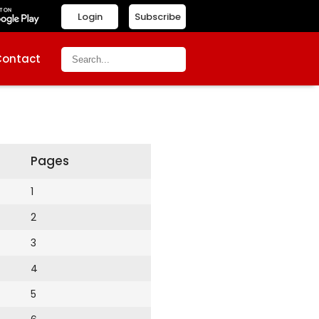
Login
Subscribe
Contact
Pages
1
2
3
4
5