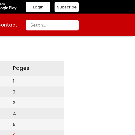
Login
Subscribe
Contact
Pages
1
2
3
4
5