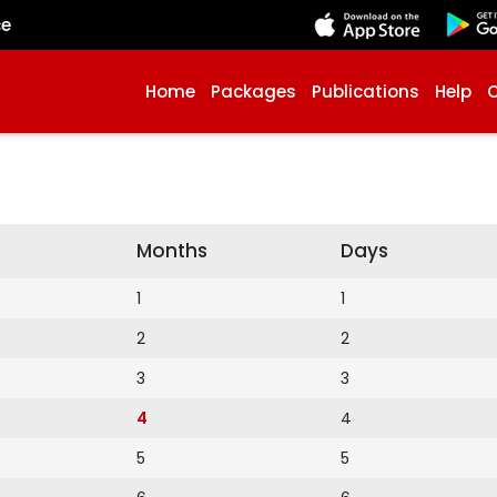
çe
Home
Packages
Publications
Help
Months
Days
1
1
2
2
3
3
4
4
5
5