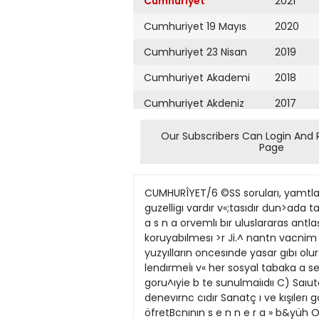
Cumhuriyet
2021
Cumhuriyet 19 Mayıs
2020
Cumhuriyet 23 Nisan
2019
Cumhuriyet Akademi
2018
Cumhuriyet Akdeniz
2017
Cumhuriyet Alışveriş
2016
Our Subscribers Can Login And 
Page
Cumhuriyet Almanya
2015
Cumhuriyet Anadolu
2014
CUMHURÎYET/6 ©SS soruları, yamtları çok B) C) vagış almasına bagltdır ınsanı etkıleyen çarpıcı *O. sıhırl degnefjı Karadenız kıyılannı brt guzelligı vardır v«;tasıdır dun>ada tantoe ınra) a yanstvao It ama sanaıın a!tır»da d 4 2 . Afagıdakılenten ha«cısı I o u n ftanş A m l a ş m a s n a orvemlı bır uluslararas antlaşjna nıteliği katanrtı t ifla*rna\ı butun dunva devletlerının onâvlaBu : ıılaşmanın.eeçerlıgını uzun <^ıre koruyabılmesı >r Ji.^ nantn vacnim ^ u?un s u t e i goruşmeler sonunda 17 NİSAN 1984 AÇIKLAMA Cî DJ Insan Efes harabelennı doiasırken yuzyılların oncesınde yasar gıbı olur Aşagıdakı yaıgılann hangısı bu cutmlede sdjrlenmek A) Sınat esen hayan oidugu gıb: vanatmali eg lendırmeİı v« her sosyal tabaka a seslenmei.diı B) Sanaita. gerçek basıt bır kopyadan ıbaret olmama yazann kafasmdan jeç p cnun goru^ıyie b te sunulmaiıdıı C) Saıutçı oncu olmak halkın yurudugu vodjn le nstnı bıı projekıor gıbt aydanJnmak zorundadır gorlefncı ve denevırnc cıdır Sanatç ı ve kışılerı goilemledıgı gıbı venr oiayian SAYISAL BÖLÜM 0.33 0,11 uKtekı j e k J * ABC I » D) Roman, bıt koy öfretBcnının s e n n e r a » b&yüh Oğrencı seçme ve yerleştırme sıbır ustahkla y u ı s t ı y o r navlannın bınna basamağı (OSS) E) Genlımlı fılnierden Soşlanmas, onun sert yarad 1 slı bın oldugunu goster r dun 45 ıl merkezınde ve Lefkoşe'de 'Atlaı ulj bıt se! gıbı daglardan bosanmış Nallan yapıldı. 437 bın oğrencının katıldı 1 5 . lopragı sarstp pmşeklenıyof G«çtıklen yerlerde sut bevaz yollar biraiuyorlar Üı«rlefindeiu bımcıleğı sınavın sorularını ve >anıtlannı bu n topraga ftrlatıyorlar Ovanın vttjnı kopurmus btr denızı andınyor sayfalarımızda bulacaksınız 73 soParçMt* y m n anl«tım yâaLunde» afagıdaJaleıdt» zel, 69 sayısal olmak uzere toplam ıle ntteJendınlebUır' 142 sonılu sınavın yanıtları Eğıtım A) tnce eleyıp s k dokuyan 29. Servısı'mızın eşgudumunde uzman 8) Bın dereden su geı ren oğretmenlerden oluşan bır kurul taC) Bıre bın katan rafından, A kıtapçığına gore hazırD) Kılı kırk yaran E) Agzına gelent soyleyen landı. Kurulda yer alan oğretmenogretmenıın armemd 1 Arınem ler şöyle Celıl Altın, Nurettın Can 16. "Yuarlıkta ık Anadolu yu yakından gorup tan. .ştı isiaobuHuydu Hallan dıl ve duşunce gerçetvlennı ıçıne lyıce sever, Ayşe Arsoy, Cemal Torçuk, dırmıso Okur yazardı ama grarıç; bı mezdı EdebıCanan Şensoy, Ferıha Kurtancı, yat tnigısı kıt bıı kadınck Sezgıs guçlujdu \ az&k lanmı anr^iie okur nasıl oldu|unu sorardım YazGulfer Ozkol, Alı Kurt, Suleyman dıklanmın kımı yerlennı Burası imamış. dıve D> Bu anrla^manın bır<;ok antlaşmaya nrnek teşkıl Bu ınflaş
Cumhuriyet Ankara
2013
Cumhuriyet Büyük
2012
Taaruz
2011
Cumhuriyet
Cumartesi
2010
Cumhuriyet Çevre
2009