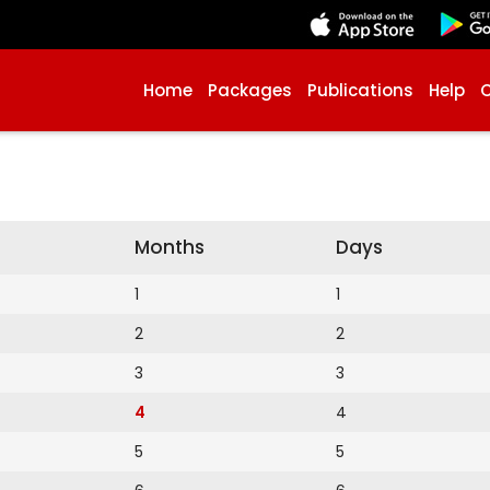
Home
Packages
Publications
Help
Months
Days
1
1
2
2
3
3
4
4
5
5