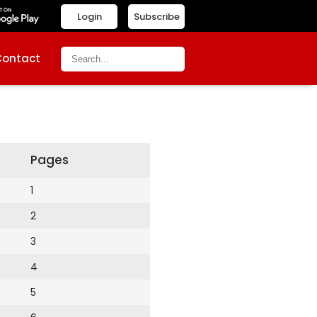
Login
Subscribe
Contact
Pages
1
2
3
4
5