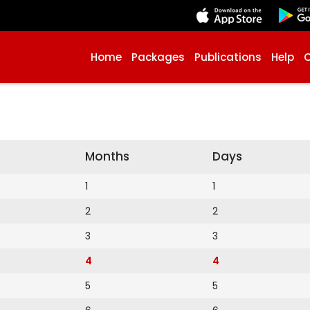
Home
Packages
Publications
Help
Months
Days
1
1
2
2
3
3
4
4
5
5