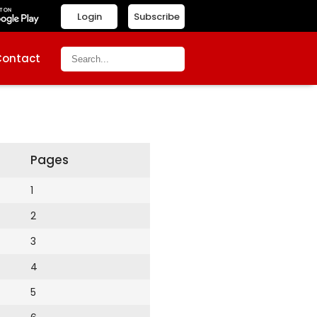
Login
Subscribe
Contact
Pages
1
2
3
4
5