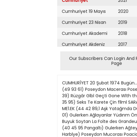
Cumhuriyet
2021
Cumhuriyet 19 Mayıs
2020
Cumhuriyet 23 Nisan
2019
Cumhuriyet Akademi
2018
Cumhuriyet Akdeniz
2017
Cumhuriyet Alışveriş
2016
Our Subscribers Can Login And 
Page
Cumhuriyet Almanya
2015
Cumhuriyet Anadolu
2014
CUMHURÎYET 20 Şubat 1974 Bugün... Bu geee< Beyoğlu ATLAS (44 08 35) Büyük Soytan La Polie des Grandeurs Louls De Funes DÜNYA (49 93 61) Poseydon Macerası Poseidon Adventu re Gene Hackman Krnest Borgnlne FİTAŞ 149 93 61) San Kaatll Çin fllml EMEK (44 84 39) Rüzgâr Glbl Geçti Gone Wlth the Wind Clark Gable Vlvıen Leign ELRAMRA (44 22 36) Cemıle Djamlla. Natalla Arinbaas» rova I ÂLE (44 35 95) Seks Te Karete Çin fllml SARAY (44 16 56) Yaban Kadlr İnanır Gulçln Budiko&lu SES (45 24 16) Üç Serserl Karetecj Çin fllm! VENİ ME1.EK (44 42 89,1 Aşk Yatağmda Duello 'Lando Buzzanca Şişli | KENT (47 T7 62) Aşk Yatağmda Duello LAndo Buzzanca | KERVAN (46 65 01) Gulerken Ağlayanlar Yüdınm Önal Perihan S&vaş > KONAK 148 26 06.) Günah Sin Raquel Welch "Rlchard John son | SITE (47 69 4T) Buyuk Soytan La Folte des Grandeurs: Lou18 de Funes I ŞAN (40 69 92 Elmadafc) Gülerten Ağlayanlar Yıldırım Onal Perihan Savaş ı INCI (40 45 95 Pangaltı) Gulerken Ağteyanlar Yıldırım Önal PerAhan Savas ı TAN (48 < 40 Pangaltı) SeJu W ve Karete, Çin filmi I AS (47 65 15 Harblye) Poseydon Mucorası Poacidon Ad •ventura,: Gene Hackman Ernest Bcrgnlng Beşiktaş • Y/LDIZ (47 63 42) Gulerken Ağlayanlar Yıldınm Onal Perlhan Savaş #, YUMl'RCAK (40 22 27) Yaban Kadlr İnanır Gülçln Budlk oğlu Aksaray # BULVAR (21 35 78) Gulerken Ağlayanlar Yıldırım Onal Perlhan Savas A GÜNEŞ (21 61 40) San Katll çin fllml A KR1STAL (21 57 66) İkl Karlll Koca. Lando Buzzanca A YILDIZ (21 11 37) Buyufc Soytarı / La Folle De» Grandeurs: Louls de Funes A MARMARA 122 38 60 Beyazıt) Buyuk Soytan / La Folle des Grandeurs: Louls de Funes A MURAT (24 05 56 Şehremln!) Gulerken Ağlayanlar: Yıldmm Önal Perlhan Savaş A IPEK (22 25 13 Çemberlitas) Aşk Yatağında Duello: Lando Buzzanca A ŞAFAK (22 25 13 Çemberlltas) 8arı Katll: çin fllml A REVK (21 15 25) Canavar Yumruk: Çin fllml A SVR (23 67 12 Topkapı) Ask Yatağında Duello: Lando BuzI HAKAV (23 42 33 K. Gumrük) Yaban: Kadlr İnanır Gülçln Budtkoglu Fatih Bakırköy ı İNCİRM (71 07 25) SMkın »• Çapkın The Heartbreak Kld Charles Grodln I PINAR (23 82 50) Çüphe Hale Soygazl. I TfNAZTEPE (71 65 18) Oünah 6in: Raquel Welch Rlchard Johnson Kadıköy A AS (36 00 50) Şamplyonun tntlkamı. Çin fllmi A EFES (36 03 62) Sevlsmek / Bou levard du Rhum: Bngltte Bardot Llno Ventura A FEZA (36 03 62) Yaban: Kadlr İnanır Gülçln BudlkoŞlu A KADIKÖY (37 15 97) İklmlzde Sevmlştik Baxter: Brttt Ek. land Scott Jacoby A KAFKAS (37 43 68) Gulerken Ağlayanlar Yıldırım Önal Perlhan Savas A KENT (36 96 12) ÖlUmun Seal Play Misty for me. Cllnt Eastwood Jessica Walter A OCAK (36 37 71) Bebek YuzlU: Tarık Akan Perlhan Savaş A OPERA (36 08 21) Karetecl Canller: çin fi
Cumhuriyet Ankara
2013
Cumhuriyet Büyük
2012
Taaruz
2011
Cumhuriyet
Cumartesi
2010
Cumhuriyet Çevre
2009