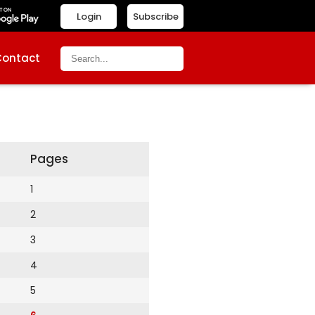
Login
Subscribe
Contact
Pages
1
2
3
4
5