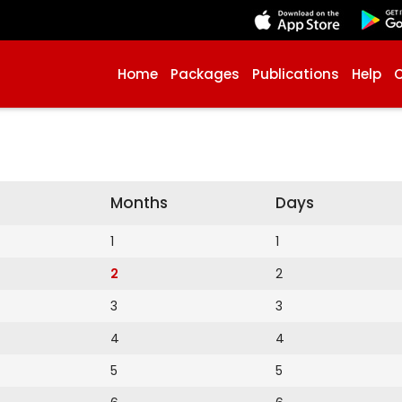
Home
Packages
Publications
Help
Months
Days
1
1
2
2
3
3
4
4
5
5