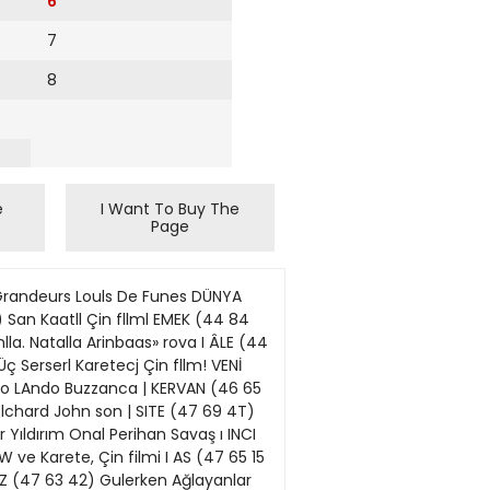
6
7
8
e
I Want To Buy The
Page
tesl 18.00, Pazar 15.30 da cak... Önümüzdeki hafta ise, prog matlne. ramda, yerli yapımlardan Lütfi I BAKIRKÖY KOMEDİ (71 82 72) Akad'ın «Vesikah Yarim», Metin BuBaska Arahtar: 8eaj h»nc. Erksan'ın •Kuyu», Mem<9ruh Ünher gün 21.15, Pazar 15 30'da ün •Namusum tçin. filmleri, yamatlne. Carşamba tenzllâtlıdır. bancı sinema klâsiklerinden ise, I ORRAN ALKAN (36 08 21 Kadıköy) Kavnanam va Ben Alain Resnais'nin «Hiroshima Sev Müzlkal komedl 3 perde Per gilim., Vittorio de Sica'nm cBisembe harlç, her gUn 2130 Çar siklet Hırsızlan», John Ford'un eamba 1500. Cumartesl. Pazar • Gazap Üzümleri> gibi filmleri 1730. carsamba tenzllâtlı halk KünUdür | GÖNÜL ÜLKÜ GAZANFER I ÖZCAN (Azak Tlyatrosunda 27 79 39) Dell Pasartesl. Salı Carsamba 21.15 Nereden Nereve mm~m.rn.SS. Cuma 21.15 Cumartesi Pazar 19 00 ve 21 15 de Salı 21.15 Cumartesl 18.00 halk ve öprrenDOKTOR clye tenzllâtlıdır. Pazar 15 30 Dahiliye Mütehassısı I BÜYÜK TİYATRO (26 46 09 NECATİ Şehzadebası) Kısmet Çeşmesi: Tarihi kostümlu. çalgılı orta KOCABALKAN oyunu, komedi 3 perde: Pazartesi hariç hergun 21 30. Pazar Hastalarını kabule başladı. 18.00'de matlne. Salı halk gunu. Kızıltoprak Karakol yanı t HALK TİYATROSU: Beşlktas Telefon: 36 42 36 Spor Cad. Akaretler. Macit Cevat'ın «Komprador Ovunu> Pazartesl. Salı. Cuma 2130: Çarçamba. Cumartesl 18 30 21.30. (Cumhurıyet 1412) Pazar 18 30. Yeni dönemin eşiğinde... Umutlar ve tehlikeler Istanbul Beledıyesinin başına, kısa bir sohbet sırasmda bıle size yapamıyacaklarmı vaadetmeyip, yapacaklan konusunda da somut bilgiler, öneriler isteyen çağdaş politikacı kişiliğiyle bir Ahmet Isvan'ın, Istanbul Şehir Tıyatroları'nın başına tıyatromuzun en yaşlı genci Muhsın Ertuğrul ustanın yeniden (ve ne büyük bir isabetle) gelişinin ne demek olduğunu kavrıyor musunuz? Bütün bir devlet, bütün bir bürokrasi ımajmın halkın gözünde geleneksel sevımsizliğmden, katılığmdan sıyrılarak yenıden bıçımlenmesi demek bu değişımler, ayni zamanda.. Üstüste gelen ve hergün yenileri ekIenecek olan bu degişimler, bıriken bu isimler gerçekten de «yeni bir dönem»in eşiğinde oldugumuzu, Türkıye'nın yüzyıllardır sürüp giden sorunlarına, kangrenleşmiş «halk devlet», «halk aydın» ve son yıllarm acı deneylerinm bılediğı «devlet aydın» zıtlaşmalarma çare bulunması olasılığırun arttığmı haberlıyor .. uğraş değil, yaşamın, insanca yaşamın ayrılmaz bir parçası olarak gören yeni tip bir politikacı/ bürokrat