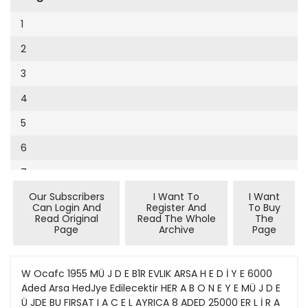
Cumhuriyet Sağlıklı Beslenme
2002
9
1
Cumhuriyet Sokak
2001
10
2
Cumhuriyet Spor
2000
11
3
Cumhuriyet Strateji
1999
12
4
Cumhuriyet Tarım
1998
13
5
Cumhuriyet Yılbaşı
1997
14
6
Çerçeve Eki
1996
15
7
Çocuk Kitap
1995
16
Our Subscribers
I Want To
I Want
8
Dergi Eki
1994
Can Login And
Register And
To Buy
17
Read Original
Read The Whole
The
9
Ekonomi Eki
Page
Archive
Page
1993
18
10
Eskişehir
1992
19
11
W Ocafc 1955 MÜ J D E B1R EVLIK ARSA H E D İ Y E 6000
Evleniyoruz
1991
Aded Arsa HedJye Edilecektir HER A B O N E Y E MÜ J D E
20
12
Güney Dogu
Ü JDE BU FIRSAT I A C E L AYRICA 8 ADED 25000 ER L İ R A
1990