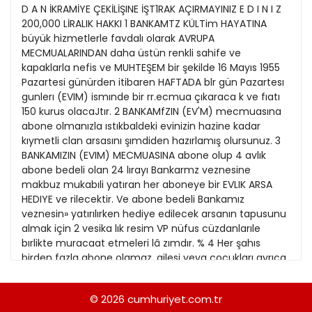
21
D A N İKRAMİYE ÇEKİLİŞINE İŞT1RAK AÇIRMAYINIZ E D I N I Z
13
Kitap Eki
1989
200,000 LİRALIK HAKKI 1 BANKAMTZ KÜLTim HAYATINA
22
14
büyük hizmetlerle favdalı olarak AVRUPA
Özel Ekler
1988
MECMUALARINDAN daha üstün renkli sahife ve
23
kapaklarla nefis ve MUHTEŞEM bir şekilde 16 Mayıs 1955
Özel Okullar
1987
Pazartesi günürden itibaren HAFTADA blr gün Pazartesı
24
Sevgililer Günü
gunlerı (EVIM) ismınde bir rr.ecmua çıkaraca k ve fıatı
1986
25
150 kurus olacaJtır. 2 BANKAMfZIN (EV'M) mecmuasına
Siyaset Eki
1985
abone olmanızla ıstıkbaldeki evinizin hazine kadar
26
kıymetli clan arsasını şımdiden hazırlamış olursunuz. 3
Sürdürülebilir yaşam
1984
BANKAMIZIN (EVIM) MECMUASINA abone olup 4 avlık
27
Turizm Eki
abone bedeli olan 24 lırayı Bankarmz veznesine
1983
28
makbuz mukabıli yatıran her aboneye bir EVLIK ARSA
Yerel Yönetimler
1982
HEDIYE ve rilecektir. Ve abone bedeli Bankamız
29
veznesin» yatırılırken hediye edilecek arsanın tapusunu
1981
almak için 2 vesika lık resim VP nüfus cüzdanlarıle
30
bırlikte muracaat etmeleri lâ zımdır. % 4 Her şahıs
1980
birden fazla abone olamaz, ailesi veya çocukları ayrıca
31
abone olabılırler. ve boylelıkle vanyana büyuk bir arsaya
1979
sahib olabilirler. Hediye arsalar, Bostancı, Içerenköy.
© 2026
cumhuriyet.com.tr
1978
Kayışdağı caddesi mevkiindedir. Ve Ankara Emekll