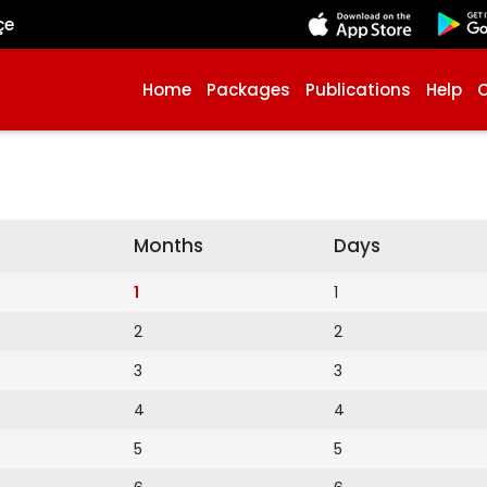
çe
Home
Packages
Publications
Help
Months
Days
1
1
2
2
3
3
4
4
5
5