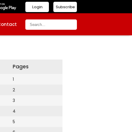
Login
Subscribe
Contact
Pages
1
2
3
4
5