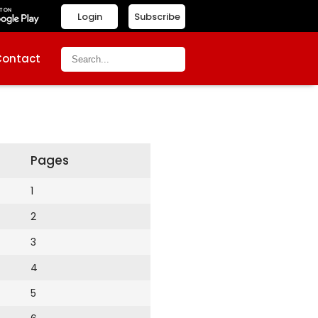
Login
Subscribe
Contact
Pages
1
2
3
4
5