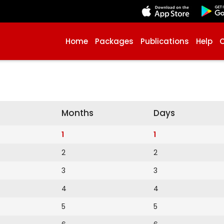
Home
Packages
Publications
Help
Months
Days
1
1
2
2
3
3
4
4
5
5