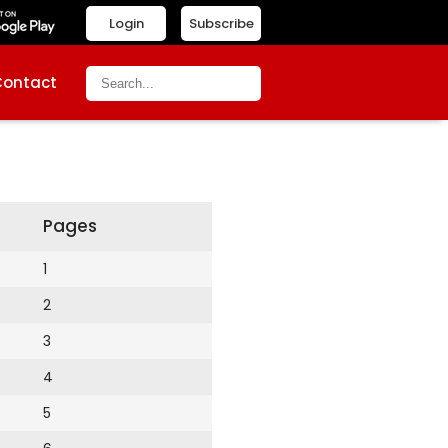
Login
Subscribe
Contact
Pages
1
2
3
4
5