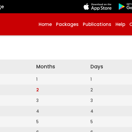
çe
Home
Packages
Publications
Help
Months
Days
1
1
2
2
3
3
4
4
5
5