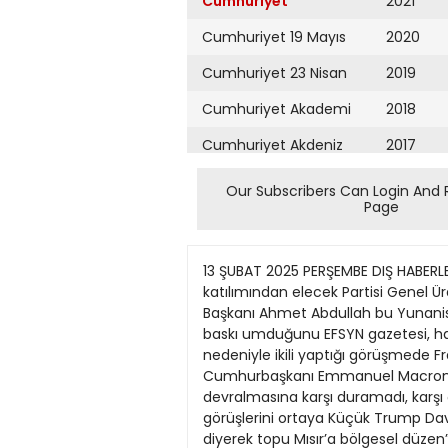
Cumhuriyet
2021
Cumhuriyet 19 Mayıs
2020
Cumhuriyet 23 Nisan
2019
Cumhuriyet Akademi
2018
Cumhuriyet Akdeniz
2017
Cumhuriyet Alışveriş
2016
Our Subscribers Can Login And 
Page
Cumhuriyet Almanya
2015
Cumhuriyet Anadolu
2014
13 ŞUBAT 2025 PERŞEMBE DIŞ HABERLER dishab@cumhuriyet.com.tr 7 ATin A’nın , Fransa’yı ikna Macron’dan Türkiye’ye altı ülkenin katılımından elecek Partisi Genel Ürdün Kralı Miçotakis çabası sonuç vermedi. Meteor füzesi satılmamasını oluşan bir konsorsiyum Başkanı Ahmet Abdullah bu Yunanistan’da yayımlanan isteyen Yunanistan Başbakanı tarafından üretilmesi GDavutoğlu, Yeni Yol ağır baskı umduğunu EFSYN gazetesi, hafta başında Kiryakos Miçotakis’in ret yanıtı nedeniyle bunun mümkün TBMM Grup Toplantısı’nda nedeniyle ikili yaptığı görüşmede Fransa aldığını duyurdu. Gazete, olmadığını Miçotakis’e yaptığı konuşmada, ABD görüşmede bulamadı Cumhurbaşkanı Emmanuel Macron’un Meteor füzelerinin bildirdiğini yazdı. Başkanı Donald Trump’ın Trump’a net Gazze’yi devralmasına karşı duramadı, karşı çıkarak “Türkiye’ye “Mısırlıların T.C. GEYVE 1. ASLİYE HUKUK MAHKEMESİ’NDEN bağlanmasını” savundu. görüşlerini ortaya Küçük Trump Davutoğlu grup konuşmasını koymalarını bekleyelim” KAMULAŞTIRMA İLANI sosyal medya hesabından diyerek topu Mısır’a bölgesel düzen” kuracaktı. “Madem öyle, Gazze attı. Mısır Dışişleri Bakanlığı Suriye’yle, Lübnan’la, Türkiye’ye bağlansın” ise yaptığı bir açıklamayla ESAS NO : 2025/78 Ürdün’le bir Ortadoğu diyerek de paylaştı. Trump’ın Gazze planına karşı birliği oluşturacaktı. Davacı EPDK tarafından Mahkememizin aşağıda esas numaraları belirtilen dosyaları ile davalılar aleyhi- Kendince “tarihi ve olduklarını ortaya koydu ve Çünkü bugün Gazze için ne mahkememize açılan “Kamulaştırma Bedelinin Tespiti ve Tescil” davalarının yapılan yargılaması sıra- meşru” bir gerekçe de “Filistinlilerin topraklarında söylediği gibi aslında oraları sında verilen tensip ara kararları uyarınca; bulmuş Davutoğlu. kalması” üzerinden bir da Osmanlı’dan bakiye Enerji Piyasası Düzenleme Kurulu tarafından Pamukova Rüzgar Enerji Yatırım Üretim ve Tic A.Ş.'ne Pa- “Gazzelilerin son meşru “yeniden inşa” planı Türkiye Cumhuriyeti toprağı devleti Osmanlı’ydı” hazırlayacaklarını duyurdu. mukova RES üretim tesisi için faaliyet göstermek üzere 4628 sayılı Elektrik Piyasası Kanunu ve ilgili görüyordu. diyor, “Türkiye Cumhuriyeti O nedenle Davutoğlu’nun mevzuat uyarınca20/12/2011 tarihli ve EÜ/ 3553-9/2177 numaralı üretim lisansı verildiği, Mülkiyeti davalı- Trump’a karşı de Osmanlı’nın devamı” politikaları bölgede haklı lara ait aşağıda belirtilen taşınmazların yine aşağıda belirtilen kısımlarına ilişkin Enerji Piyasası Düzenle- olduğuna göre “Gazzeliler olarak komşular tarafından Arapların planı me Kurulu'nun 12867-3 sayılı kamu yararı kararı alındığı, kamulaştırma kararı sonrasında 2942 sayılı ka- vatandaşımızmış gibi “neo-Osmanlıcılık” diye Davutoğlu’nun “Gazze’yi nunun 11. Maddesinde belirlenen usul gereği "Kıymet Takdir K
Cumhuriyet Ankara
2013
Cumhuriyet Büyük
2012
Taaruz
2011
Cumhuriyet
Cumartesi
2010
Cumhuriyet Çevre
2009