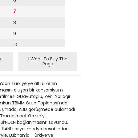
6
7
8
9
10
11
e
I Want To Buy The
Page
12
da, 6.257,04 m²lik taşınmazın “Ürdün’ün, Gazze ve Batı Geyve İlçesi, Akkaya 4 2025/81 FATİH ATMACA 1.368,91 m²lik kısmında mülkiyet Şeria’daki Filistinlilerin Mah. 101 Ada 257 parsel kamulaştırması yerlerinden edilmesine karşı kararlı tutumunu 8.711,97 m²’lik taşınmazın MUHAMMET ESAT Geyve İlçesi, Akkaya yineledim. Bu, Arapların 5 2025/82 3.499,49 m²’lik kısmında mülki- KAYNAR Mah. 101 ada 254 Parsel ortak tutumudur. Filistinlileri yet kamulaştırması yerlerinden etmeden 2.007,34 m²’lik taşınmazın Gazze’nin yeniden inşası ve Geyve İlçesi, Akkaya 6 2025/83 GÜLŞEN ÇOLAK 249,24 m²’lik kısmında mülkiyet vahim insani durumun ele Mah. 101 Ada 201 Parsel alınması herkesin önceliği kamulaştırması olmalıdır” ifadelerini kullandı. 18.956,00 m²lik taşınmazın Geyve İlçesi, Akkaya 7 2025/84 ALİ BEZEN 1.091,43 m²lik kısmında mülkiyet Mah. 101 Ada 134 Parsel kamulaştırması Topu Kahire ve Riyad’a attı 11.204,72 m²lik taşınmazın Geyve İlçesi, Akkaya 8 2025/85 MUSTAFA GÖKÇEAĞAÇ 8.102,70 m²lik kısmında mülkiyet ABD Başkanı Donald Trump “Gazze’yi ele Muhammed bin Selman tarafından Riyad’daki Mah. 101 Ada 252 parsel geçirme” ve Filistinlileri Ürdün ile Mısır’a sürme görüşmelere davet edildik. Bence asıl mesele, kamulaştırması planından vazgeçmezken Arap ülkeleri de bunu herkes için iyi olacak şekilde nasıl 2.855,19 m²lik taşınmazın Geyve İlçesi, Akkaya Washington’la köprüleri tamamen atmadan yürüteceğimiz. Elbette ABD’nin, bölgedeki 9 2025/86 MURAT AÇIKDENİZ 309,49 m²lik kısmında mülkiyet Mah., 101 Ada 280 Parsel nasıl bir duruş sergileyecekleri konusunda insanların, özellikle halkımın çıkarları için en iyi kamulaştırması sınav veriyor. Trump bu planın bir parçası olanı göz önüne almalıyız” ifadelerini kullandı. CUMBA İNŞAAT SANAYİ 4.060,91 m²lik taşınmazın olarak önceki akşam Oval Ofis’te Ürdün Kralı II. Kral daha sonra Ürdün’ün Filistinlileri kabul Geyve İlçesi, Akkaya 10 2025/87 VE TİCARET LİMİTED 619,21 m²lik kısmında mülkiyet Abdullah’ı ağırladı. etmemesi halinde yardımları kesmekle tehdit Mah. 101 Ada 186 Parsel ŞİRKETİ kamulaştırması Görüşme öncesi Tru