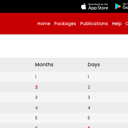
Home
Packages
Publications
Help
Months
Days
1
1
2
2
3
3
4
4
5
5