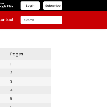
Login
Subscribe
Contact
Pages
1
2
3
4
5