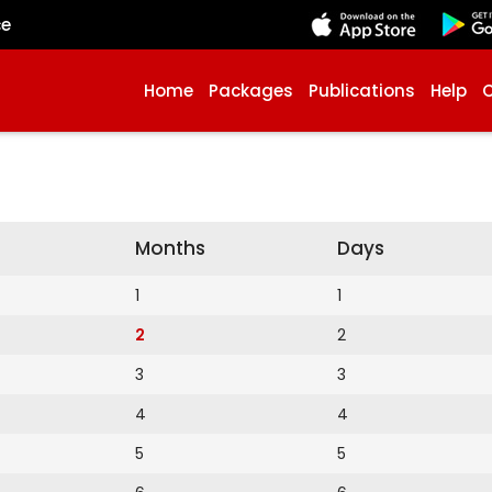
çe
Home
Packages
Publications
Help
Months
Days
1
1
2
2
3
3
4
4
5
5