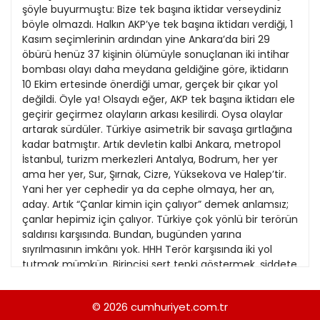
21
şöyle buyurmuştu: Bize tek başına iktidar verseydiniz
13
Kitap Eki
1989
böyle olmazdı. Halkın AKP’ye tek başına iktidarı verdiği, 1
22
14
Kasım seçimlerinin ardından yine Ankara’da biri 29
Özel Ekler
1988
öbürü henüz 37 kişinin ölümüyle sonuçlanan iki intihar
23
15
bombası olayı daha meydana geldiğine göre, iktidarın
Özel Okullar
1987
10 Ekim ertesinde önerdiği umar, gerçek bir çıkar yol
24
16
Sevgililer Günü
değildi. Öyle ya! Olsaydı eğer, AKP tek başına iktidarı ele
1986
25
geçirir geçirmez olayların arkası kesilirdi. Oysa olaylar
17
Siyaset Eki
1985
artarak sürdüler. Türkiye asimetrik bir savaşa gırtlağına
26
18
kadar batmıştır. Artık devletin kalbi Ankara, metropol
Sürdürülebilir yaşam
1984
İstanbul, turizm merkezleri Antalya, Bodrum, her yer
27
19
Turizm Eki
ama her yer, Sur, Şırnak, Cizre, Yüksekova ve Halep’tir.
1983
28
Yani her yer cephedir ya da cephe olmaya, her an,
Yerel Yönetimler
1982
aday. Artık “Çanlar kimin için çalıyor” demek anlamsız;
29
çanlar hepimiz için çalıyor. Türkiye çok yönlü bir terörün
1981
saldırısı karşısında. Bundan, bugünden yarına
30
sıyrılmasının imkânı yok. HHH Terör karşısında iki yol
1980
tutmak mümkün. Birincisi sert tepki göstermek, şiddete
31
şiddetle yanıt vermeye kalkmak. Terörün yarattığı
1979
ortamdan yararlanarak toplumun üzerindeki baskıyı
© 2026
cumhuriyet.com.tr
1978
biraz daha artırmak, demir yumruklu bir iktidar