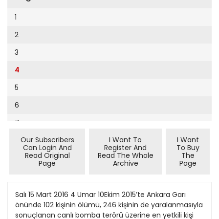
Cumhuriyet Sağlıklı Beslenme
2002
9
1
Cumhuriyet Sokak
2001
10
2
Cumhuriyet Spor
2000
11
3
Cumhuriyet Strateji
1999
12
4
Cumhuriyet Tarım
1998
13
5
Cumhuriyet Yılbaşı
1997
14
6
Çerçeve Eki
1996
15
7
Çocuk Kitap
1995
16
Our Subscribers
I Want To
I Want
8
Dergi Eki
1994
Can Login And
Register And
To Buy
17
Read Original
Read The Whole
The
9
Ekonomi Eki
Page
Archive
Page
1993
18
10
Eskişehir
1992
19
11
Salı 15 Mart 2016 4 Umar 10Ekim 2015’te Ankara Garı
Evleniyoruz
1991
önünde 102 kişinin ölümü, 246 kişinin de yaralanmasıyla
20
12
Güney Dogu
sonuçlanan canlı bomba terörü üzerine en yetkili kişi
1990