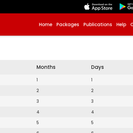
Home
Packages
Publications
Help
Months
Days
1
1
2
2
3
3
4
4
5
5