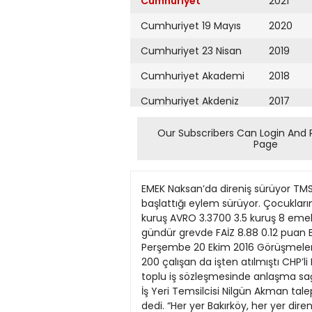
Cumhuriyet
2021
Cumhuriyet 19 Mayıs
2020
Cumhuriyet 23 Nisan
2019
Cumhuriyet Akademi
2018
Cumhuriyet Akdeniz
2017
Cumhuriyet Alışveriş
2016
Our Subscribers Can Login And 
Page
Cumhuriyet Almanya
2015
Cumhuriyet Anadolu
2014
EMEK Naksan’da direniş sürüyor TMSF’ye devredilen 6 bin kişinin çalıştığı Naksan Holding’de çalışanların, 3 aydır ücret alamadıkları için başlattığı eylem sürüyor. Çocuklarını okula gönderemediğini söyleyen işçiler, ücretlerin tam olarak ödenmesini istiyor. DOLAR 3.0750 2.7 kuruş AVRO 3.3700 3.5 kuruş 8 emek@cumhuriyet.com.tr TASARIM: SERPİL ÜNAY Belediye işçisiAgtıeliarsintaeinlşiıçnyimolearrsiın dört gündür grevde FAİZ 8.88 0.12 puan BORSA 79.210 869 puan ALTIN CUMHURİYET ALTIN 24 AYAR 842.88 1.98 kuruş 125.70 0.3 kuruş Perşembe 20 Ekim 2016 Görüşmeleri yedi aydır sürmesine karşın toplusözleşmenin bağıtlanamaması üzerine 480 işçinin grevi sürüyor. 200 çalışan da işten atılmıştı CHP’li Bakırköy Belediyesi ile Türkİş’e bağlı Belediyeİş Sendikası arasında mart ayından itibaren yürütülen toplu iş sözleşmesinde anlaşma sağlanamaması üzerine başlayan grev 3. gününde devam etti. Belediyeİş Sendikası Bakırköy Belediyesi İş Yeri Temsilcisi Nilgün Akman taleplerinin toplusözleşmenin imzalanması olduğunu söyleyerek “hakkımızı alana kadar grevde olacağız” dedi. “Her yer Bakırköy, her yer direniş”, “Kurtuluş yok tek başına, ya hep beraber ya hiçbirimiz”, “Sözleşme hakkımız söke söke alırız” sloganlarının atıldığı grevde dün basın açıklaması yapıldı. Basın açıklamasını okuyan Belediyeİş Sendikası İstanbul 2 No’lu Şube Başkanı Erol Özdemir, İstanbul Büyükşehir Belediyesi’nin 38 ilçe belediyesinde toplu iş sözleşmelerinin yürürlüğe konulduğunu belirterek, “Sendikamız ile Bakırköy Belediyesi arasında 7 aya yakın bir süre geçmesine karşın anlaşma sağlanamamıştır. İşveren, görüşmeler esnasında her defasında anlaşma zemininden uzaklaştırıcı gerekçeler öne sürmüştür. Belediye yönetimi, Çalışma ve Sosyal Güvenlik Bakanlığı’nca ilgili mevzuat gereği sendikamıza verilen toplu iş sözleşmesi yapma yet Belediye İş Sendikası, toplu iş sözleşmesi kapsamında maaşlarda yüzde 9 oranında, birinci ve ikinci yıl için ise enflasyon artış oranı kadar zam yapılmasını talep etti. Sendika ayrıca işçilerin sosyal haklarının da düzeltilmesini istedi. kisi içerisinde bulunan üyelerimizin bir bölümünün imzalanacak sözleşmenin dışında tutmak istemektedir. Bu yaklaşım, anayasal ve yasal bir hak olan sendikalaşma ve toplu pazarlık hakkını bilerek ya da bilmeyerek doğrudan tahammülsüzlük ve saldırıdır” diye konuştu. Kapsam dışı yok Çalışma ve Sosyal Güvenlik Bakanlığı tarafından kendilerine toplu iş sözleşmesi hakkı tanınmasına rağmen belediyenin Tiyatro Müdürlüğü’ndeki üyelerinin bu kapsamın dışında tutulmasını kabul etmeyeceklerini belirten Başkan Özdemir şu ifadele Bir direniş iki çadır Bakırköy Belediyesi Yunus Emre Kültür Merkezi’ne bağlı olarak çalışan 200 işçin
Cumhuriyet Ankara
2013
Cumhuriyet Büyük
2012
Taaruz
2011
Cumhuriyet
Cumartesi
2010
Cumhuriyet Çevre
2009