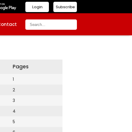
Login
Subscribe
Contact
Pages
1
2
3
4
5