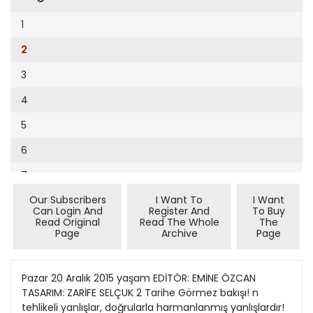
Cumhuriyet Sağlıklı Beslenme
2002
9
1
Cumhuriyet Sokak
2001
10
2
Cumhuriyet Spor
2000
11
3
Cumhuriyet Strateji
1999
12
4
Cumhuriyet Tarım
1998
13
5
Cumhuriyet Yılbaşı
1997
14
6
Çerçeve Eki
1996
15
7
Çocuk Kitap
1995
16
Our Subscribers
I Want To
I Want
8
Dergi Eki
1994
Can Login And
Register And
To Buy
17
Read Original
Read The Whole
The
9
Ekonomi Eki
Page
Archive
Page
1993
18
10
Eskişehir
1992
19
11
Pazar 20 Aralık 2015 yaşam EDİTÖR: EMİNE ÖZCAN
Evleniyoruz
1991
TASARIM: ZARİFE SELÇUK 2 Tarihe Görmez bakışı! n
20
12
Güney Dogu
tehlikeli yanlışlar, doğrularla harmanlanmış yanlışlardır!
1990