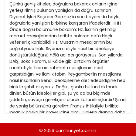
21
Çünkü geniş kitleler, doğrulara bakarak onların içine
13
Kitap Eki
1989
yerleştirilmiş bulunan yanlışları da doğru sanırlar!
22
14
Diyanet İşleri Başkanı Görmez’in son beyanı da böyle,
Özel Ekler
1988
doğrularla yanlışları birbirine karıştıran ifadelerdir. HHH
23
15
Önce doğru bölümüne bakalım: Hz. İsa’nın getirdiği
Özel Okullar
1987
rahmet mesajlarından tarihte onlarca defa Haçlı
24
16
Sevgililer Günü
Seferleri çıkarılabildi. Hz. Musa’nın mesajlarının bu
1986
25
coğrafyada hâlâ Siyonizm eliyle nasıl bir ideolojiye
17
Siyaset Eki
1985
dönüştürüldüğünü hâlâ acı acı görüyoruz. Son yıllarda
26
18
DAİŞ, Boko Haram, El Kâide gibi birtakım örgütler
Sürdürülebilir yaşam
1984
marifetiyle İslamın rahmet mesajlarının nasıl
27
19
Turizm Eki
çarpıtıldığını ve ilahi kitabın, Peygamber’in mesajlarını
1983
28
nasıl insanların kendi ideolojilerine alet edebildiğine hep
20
Yerel Yönetimler
1982
birlikte şahit oluyoruz. Doğru, çünkü bütün tektanrılı
29
21
dinler, bütün ideolojiler gibi, şu ya da bu biçimde
1981
şiddetin, savaşın gerekçesi olarak kullanılmışlardır! Şimdi
30
22
de yanlış bölümünü görelim: Fransız ihtilaliyle birlikte
1980
insanlık başka bir arayış içine girdi. Dinlerin dışında daha
31
23
seküler bir dünya kurmayı tasarladı. Fakat sekülerizm
1979
dinlerden kaynaklanan şiddeti de geride bırakarak
24
© 2026
cumhuriyet.com.tr
1978
dünyayı topyekun bir savaşın içine soktu. İnsanlar da