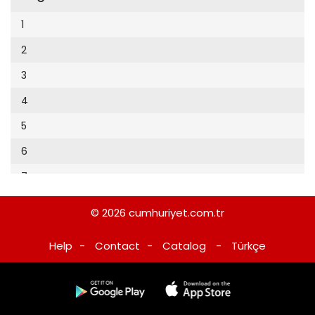
Cumhuriyet Sağlıklı Beslenme
2002
9
1
Cumhuriyet Sokak
2001
10
2
Cumhuriyet Spor
2000
11
3
Cumhuriyet Strateji
1999
12
4
Cumhuriyet Tarım
1998
13
5
Cumhuriyet Yılbaşı
1997
14
6
Çerçeve Eki
1996
15
7
Çocuk Kitap
1995
16
8
Dergi Eki
1994
© 2026
cumhuriyet.com.tr
17
9
Ekonomi Eki
1993
Help
-
Contact
-
Catalog
-
Türkçe
18
10
Eskişehir
1992
19
11
Evleniyoruz
1991
20
12
Güney Dogu
1990