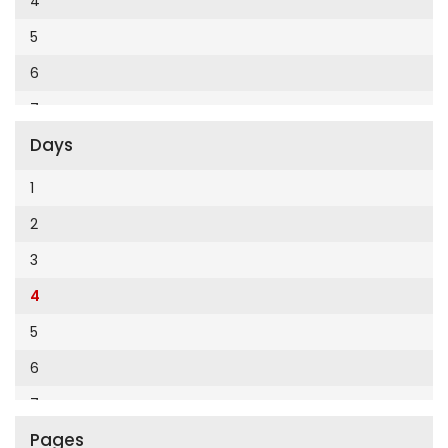
4
Cumhuriyet Enerji
2014
5
Cumhuriyet Festival
2013
6
Cumhuriyet Gezi
2012
7
Cumhuriyet Gurme
2011
Days
8
Cumhuriyet Haftasonu
2010
9
1
Cumhuriyet İzmir
2009
10
2
Cumhuriyet Le Monde Diplomatique
2008
11
3
Cumhuriyet Marmara
2007
12
4
Cumhuriyet Okulöncesi alışveriş
2006
5
Cumhuriyet Oto
2005
6
Cumhuriyet Özel Ekler
2004
7
Cumhuriyet Pazar
2003
Pages
8