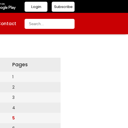
Login
Subscribe
Contact
Pages
1
2
3
4
5