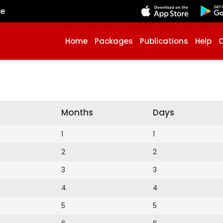
çe
Home
Packages
Publications
Help
Months
Days
1
1
2
2
3
3
4
4
5
5