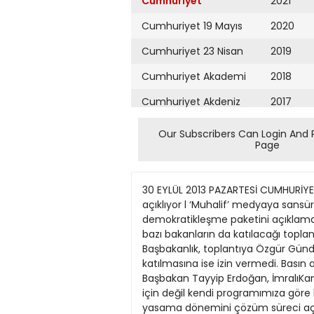
Cumhuriyet
2021
Cumhuriyet 19 Mayıs
2020
Cumhuriyet 23 Nisan
2019
Cumhuriyet Akademi
2018
Cumhuriyet Akdeniz
2017
Cumhuriyet Alışveriş
2016
Our Subscribers Can Login And 
Page
Cumhuriyet Almanya
2015
Cumhuriyet Anadolu
2014
30 EYLÜL 2013 PAZARTESİ CUMHURİYET SAYFA HABERLER 5 Başbakan Erdoğan, çözüm sürecinin 2. adımı ‘demokratikleşme paketi’ni bugün açıklıyor l ‘Muhalif’ medyaya sansür Başbakan Erdoğan, BDP ve PKK ile uzun süre takvim konusunda tartışma sürdürdüğü demokratikleşme paketini açıklamak üzere saat 11.00’de Başkanlık Yeni Bina’da basın toplantısı düzenleyecek. Başbakan yardımcıları ile bazı bakanların da katılacağı toplantıya, yazılı ve görsel basının genel yayın yönetmenleri ve Ankara temsilcileri de davet edildi. Başbakanlık, toplantıya Özgür Gündem, Evrensel, BirGün, IMC TV, Hayat TV, Aydınlık, Sözcü, Sol ve Yeniçağ ve Halk TV temsilcilerinin katılmasına ise izin vermedi. Basın açıklaması, eşzamanlı olarak İngilizce ve Arapçaya da çevrilecek. ANKARA (Cumhuriyet Bürosu) Başbakan Tayyip Erdoğan, İmralıKandilMİT hattında yürütülen “çözüm süreci”ni de doğrudan ilgilendiren ve AKP’lilerin “Biz kimse istediği için değil kendi programımıza göre hazırladık” dediği, “demokratikleşme paketi”ni bugün açıklıyor. BDP, paketin ele alınacağı yeni yasama dönemini çözüm süreci açısından “tarihi fırsat” olarak nitelendirirken CHP paketten “demokrasi çıkmayacağı” görüşünde. MHP’li Oktay Vural ise paketin “bölünme” yaratacağını düşünüyor. Birçok kesimin merakla beklediği pakette toplumun her kesimini ilgilendiren başlıkların yer alması bekleniyor. Bizzat Başbakan’ın açıklamalarıyla netleşecek olan paketin önemli başlığını Alevilerle ilgili konuların oluşturacağı belirtiliyor. Cemevlerine statü verilmesi planlanan pakette, dedelere maaş öngörülüyor. Kürtlerin beklentilerinin ilk sırasında yer alan anadilinde eğitim konusunun ise sınırlı karşılanacağı belirtiliyor. Devlet okulları yerine özel okullarda Kürtçe eğitimin önünün açılacağı ifade ediliyor. “Devrim Yasaları” olarak bilinen “Şapka İktisasi Kanunu”, “Efendi, Bey, Paşa Gibi Lakap ve Unvanların Kaldırılması Hakkındaki Kanun” ile “Bazı Kisvelerin Giyilemeyeceğine Dair Kanun”un paket ile lağvedileceği belirtiliyor. hazırladın diye sorarlar adama. Ülkeyi polis devleti, parti devleti haline getiren otoriter siyaset anlayışından, diktatör eğilimden demokrasi paketi çıkmaz” ifadelerini paylaştı. BDP Grup Başkanvekili İdris Baluken, yeni yasama yılını değerlendirken “Belki de tarih boyunca yakalanabilecek en önemli fırsatlardan biri var siyaset kurumunun, parlamentonun önünde. O nedenle parlamentonun bu fırsatı iyi değerlendirmesi gerekiyor. Türkiye halkının 76 milyon olarak beklentilerini karşılayacak şekilde birtakım ciddi reformların yapılması son derece önemli” dedi. MHP Grup Başkanvekili Oktay Vural, yeni dönemde Türkiye’nin siyasi gündeminin çok
Cumhuriyet Ankara
2013
Cumhuriyet Büyük
2012
Taaruz
2011
Cumhuriyet
Cumartesi
2010
Cumhuriyet Çevre
2009