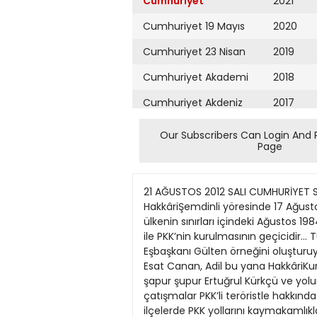
Cumhuriyet
2021
Cumhuriyet 19 Mayıs
2020
Cumhuriyet 23 Nisan
2019
Cumhuriyet Akademi
2018
Cumhuriyet Akdeniz
2017
Cumhuriyet Alışveriş
2016
Our Subscribers Can Login And 
Page
Cumhuriyet Almanya
2015
Cumhuriyet Anadolu
2014
21 AĞUSTOS 2012 SALI CUMHURİYET SAYFA DIŞ HABERLER yüklenir? 6. Bardağı taşıran son damla, Şahin’in serbestçe dolaşamadığı HakkâriŞemdinli yöresinde 17 Ağustos günü yaşandı! BDP milletvekilleri ile PKK teröristleri “kutlama(!)” yaptılar! Neyin kutlamasını? 15 ir ülkenin sınırları içindeki Ağustos 1984’te ilk kez er yönetimi “devlet” sağlar. Süleyman Aydın’ın şehit edilmesi “Devlet” kalıcıdır. “Hükümet” ile PKK’nin kurulmasının geçicidir… Türkiye Cumhuriyeti yıldönümünü kutladılar. (TC) bu gerçeğin Aralarında BDP istisnasının en acı Eşbaşkanı Gülten örneğini oluşturuyor. Kışanak ve Bu istisnadan bazı milletvekilleri örnekler verelim: Sebahat Tuncel, 1. 23 Temmuz’dan Esat Canan, Adil bu yana HakkâriKurt, Nazmi Gür, Şemdinli yöresine Hüsamettin terör örgütü PKK Zenderlioğlu, egemen olma BDPPKK şapur şupur Ertuğrul Kürkçü ve yolunda ilerliyor. bağımsız Aysel PKK Dış İlişkiler Tuğluk, biri kadın Sözcüsü Ahmet olmak üzere 5 Deniz çatışmalar PKK’li teröristle hakkında şu kucaklaşıp şapır açıklamayı yapıyor: şupur öpüştüler. “Birkaç gün içinde Neymiş efendim? ilçelerde PKK yollarını kaymakamlıkları, kesmişmiş… askeri birimleri, Yemezler… Emniyet birimleri “Devlet adamı” ve kamu değil, en azından Teröristler yakınları ile. kuruluşlarını ele “devletin adamı” geçirip bazı olması gereken ilçelerde yönetime el İçişleri Bakanı’nın helikopterler ve koyacağız!” komandolarca 2. CHP korunduğu bir yörede milletvekillerinin “beyaz fotoğraflarda da bayrak” altında bile görülen BDPPKK Derecik’e gitmelerine arasındaki bu danışıklı izin verilmiyor. Çünkü boy gösterisi basit bir oraları artık “kurtarılmış olay değildir. bölge” imiş... Bölgeye Yargıtay giriş çıkışlar Başsavcılığı, teröre yasaklanırken, CHP destek vermek Genel Başkanı Kemal İlk şehit isteyenlerin vatana Kılıçdaroğlu’nun Süleyman Aydın. ihanetleri olgusunu seçim bölgesi incelemeye aldı! Tunceli’den, Olaya karışan inadına CHP milletvekillerinin Milletvekili Hüseyin dokunulmazlıklarının Aygün’ün yolu kaldırılması önergesi kesilip dağa TBMM’ye kaçırılıyor. gönderildiğinde AKP 3. AKP Genel sözcüsü herhalde Başkan Yardımcısı “Birkaç Mehmet ve parti sözcüsü şehit oldu diye Hüseyin Çelik Meclis’i toplamayız!” “Birkaç Mehmet diyemeyecektir. şehit oldu diye ??? İlker Başbuğ, baş terörist! Meclis’i Bu olaylara toplamayız!” karşılık anlamadığım bazı dedikten sonra da noktalar var! Mehmetlerin şehit Yıllarını PKK edilmesi sürüyor... terörü ile 4. PKK mücadeleye teröristleri, adamış eski Cizre’de AKP Genelkurmay Şırnak Milletvekili Başkanı emekli Mehmet Emin Dindar’ın kardeşi Mehmet Haberal da mı terörist? Orgeneral İlker Başbuğ “terörist” Ramazan Dindar’ı suçlamasıyla da öldürüyor. yargılanıyor. 5. TC sınırları Yıllarını insanların içindeki güvenliği yaşamlarını “devlet” adına kurtarmaya adamış, sağlamakla uluslararası üne
Cumhuriyet Ankara
2013
Cumhuriyet Büyük
2012
Taaruz
2011
Cumhuriyet
Cumartesi
2010
Cumhuriyet Çevre
2009