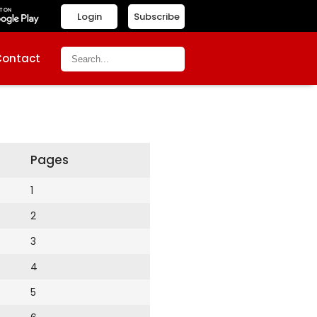
Login
Subscribe
Contact
Pages
1
2
3
4
5