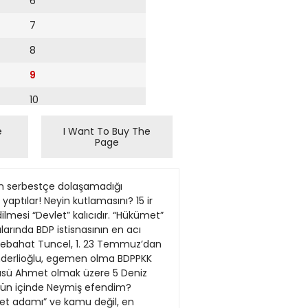
6
7
8
9
10
11
e
I Want To Buy The
Page
12
13
alınmıştı. Grevci madenciler, arkadaşlarının öldürüldüğü madenin önünde eylemlerini sürdürüyor. (AFP) Dış Haberler Servisi Polisin geçen hafta 34 madenciyi öldürdüğü Güney Afrika’da, işverenin grevi sürdüren binlerce madenciye işbaşı yapmaları için verdiği süre dün doldu. Dünyanın üçüncü büyük platin işletmecisi olan Lonmin, polisin, greve katılmayan çalışanların işbaşı yapması için gereken ortamı sağladığını ve güvenle işe dönebileceklerini söylemişti. İşe dönmeyenlerin atılacağını kaydeden ve işçilerin yüzde 17 25’inin işe döndüğünü ileri süren Lonmin şirketinden yapılan açıklamada, maaşların artması talebiyle başlatılan üç bin kişinin katıldığı grevin yasadışı olduğu belirtildi. Lonmin kadrosundaki 25 bin işçi ile taşeron şirkete bağlı çalışan 10 bin madenci, olaylar nedeniyle madene inemiyordu. Halen 45 bin rand (484605 ABD Doları) maaş alan madenciler, bunun 12.500 randa (1.512 dolara) çıkarılmasını istiyor. İşverenin tutumunu öfkeyle karşılayan madenciler bu gelişmeyi “ölen meslektaşlarına hakaret” olarak değerlendirdi. Cumhurbaşkanı Jacob Zuma önceki gün 78 kişinin yaralandığı, 250 kişinin de gözaltına alındığı olaylar nedeniyle bir hafta ulusal yas ilan etmişti. Kore Yarımadası’nda yine gerilim Dış Haberler Servisi Güney Kore ve ABD dün ortak askeri tatbikat başlattı. Yıllık askeri tatbikat, Kuzey Kore tarafından “savaş işareti” olarak nitelendirildi. İki hafta sürecek tatbikata ABD, Güney Kore ve Birleşmiş Milletler tarafından bölgede konuşlandırılan Avustralya, İngiltere, Kanada, Yeni Zellanda, Danimarka, Norveç, Fransa’dan 80 binden fazla askerin katıldığı bildirildi. İsveç ve İsviçreli gözlemciler de tatbikatı izliyor. Tatbikat, ABD askerlerinin “savaş hali komuta kontrolü” altındaki son tatbikat. 1953’de fiilen sona eren iki Kore arasında savaş hali hâlâ sürüyor. Ancak komuta kontrolü gelecek sene devralacak olan Güney Kore, bundan sonra yapılacak ikili tatbikatları kendisi yönetecek. İstanbul Metrosunda Vefa! Kartal metrosunun” hizmete girişi töreninde, uzun boyundan da büyük kelam etmi
14
15
16
17
18