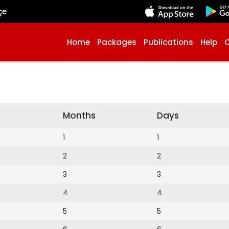
çe
Home
Packages
Publications
Help
Months
Days
1
1
2
2
3
3
4
4
5
5