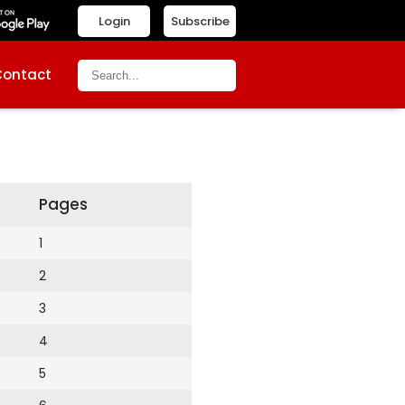
Login
Subscribe
Contact
Pages
1
2
3
4
5