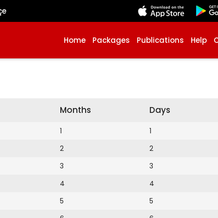
çe
Home
Packages
Publications
Help
Months
Days
1
1
2
2
3
3
4
4
5
5