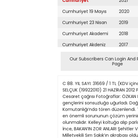
Cumhuriyet
2021
Cumhuriyet 19 Mayıs
2020
Cumhuriyet 23 Nisan
2019
Cumhuriyet Akademi
2018
Cumhuriyet Akdeniz
2017
Cumhuriyet Alışveriş
2016
Our Subscribers Can Login And 
Page
Cumhuriyet Almanya
2015
Cumhuriyet Anadolu
2014
C 88. YIL SAYI: 31669 / 1 TL (KDV i
Cumhuriyet Ankara
2013
SELÇUK (19922010) 21 HAZİRAN 2012 PE
Cesaret çağrısı Fotoğraflar: ÖZKAN 
Cumhuriyet Büyük
2012
gençlerini sonsuzluğa uğurladı. Dağ
Taaruz
Komutanlığı‘nda tören düzenlendi. 
2011
en önemli sorununun çözüm yerinin B
Cumhuriyet
Cumartesi
olunmalıdır. Kelleyi koltuğa alıp p
2010
İnce, BAKAN’IN ZOR ANLARI Şehitler V
Cumhuriyet Çevre
2009
Milletvekili Sırrı Sakık’ın akrabası ol