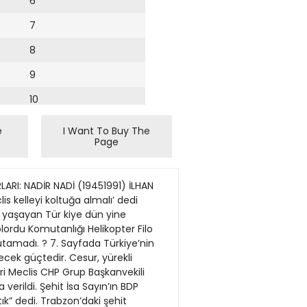
6
7
8
9
10
11
e
I Want To Buy The
Page
12
13
LARI: NADİR NADİ (19451991) İLHAN
14
is kelleyi koltuğa almalı’ dedi
i yaşayan Tür kiye dün yine
15
lordu Komutanlığı Helikopter Filo
tamadı. ? 7. Sayfada Türkiye’nin
16
cek güçtedir. Cesur, yürekli
ri Meclis CHP Grup Başkanvekili
17
verildi. Şehit İsa Sayın’ın BDP
18
rtık” dedi. Trabzon’daki şehit