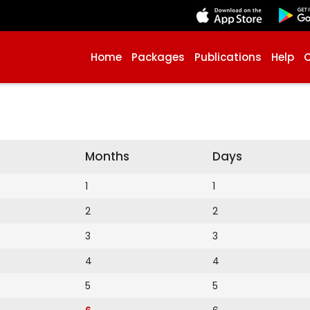
Home
Packages
Publications
Help
Months
Days
1
1
2
2
3
3
4
4
5
5