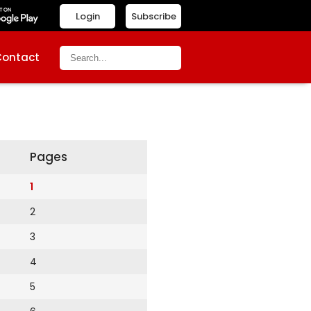
Login
Subscribe
Contact
Pages
1
2
3
4
5