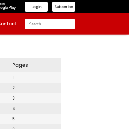
Login
Subscribe
Contact
Pages
1
2
3
4
5