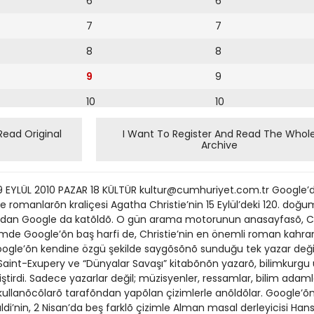
6
6
7
7
8
8
9
9
10
10
11
11
Read Original
I Want To Register And Read The Whol
Archive
12
12
13
 EYLÜL 2010 PAZAR 18 KÜLTÜR kultur@cumhuriyet.com.tr Google’
14
siye romanlarõn kraliçesi Agatha Christie’nin 15 Eylül’deki 120. 
ndan Google da katõldõ. O gün arama motorunun anasayfasõ, Ch
15
çizimde Google’õn baş harfi de, Christie’nin en önemli roman kahr
 Google’õn kendine özgü şekilde saygõsõnõ sunduğu tek yazar deği
16
aint-Exupery ve “Dünyalar Savaşı” kitabõnõn yazarõ, bilimkurgu ust
iştirdi. Sadece yazarlar değil; müzisyenler, ressamlar, bilim adam
17
 kullanõcõlarõ tarafõndan yapõlan çizimlerle anõldõlar. Googl
18
valdi’nin, 2 Nisan’da beş farklõ çizimle Alman masal derleyicisi Ha