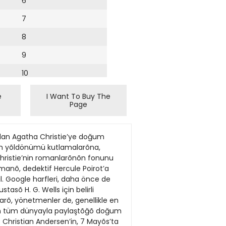
6
7
8
9
10
11
e
I Want To Buy The
Page
12
13
dan Agatha Christie’ye doğum
14
doğum yõldönümü kutlamalarõna,
ristie’nin romanlarõnõn fonunu
15
amanõ, dedektif Hercule Poirot’a
l. Google harfleri, daha önce de
16
asõ H. G. Wells için belirli
larõ, yönetmenler de, genellikle en
17
e’õn tüm dünyayla paylaştõğõ doğum
18
ns Christian Andersen’in, 7 Mayõs’ta