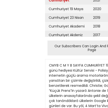
Cumhuriyet
2021
Cumhuriyet 19 Mayıs
2020
Cumhuriyet 23 Nisan
2019
Cumhuriyet Akademi
2018
Cumhuriyet Akdeniz
2017
Cumhuriyet Alışveriş
2016
Our Subscribers Can Login And 
Page
Cumhuriyet Almanya
2015
Cumhuriyet Anadolu
2014
CMYB C M Y B SAYFA CUMHURİYET 19
Cumhuriyet Ankara
2013
günü hediyesi Kültür Servisi - Poli
internetin güçlü arama motorlarõ
Cumhuriyet Büyük
2012
yansõtan bir çizimle değiştirildi, 
Taaruz
benzetilerek resmedildi. Christie;
2011
“Küçük Prens”in yazarõ Antonie de S
Cumhuriyet
Cumartesi
ülkelerin anasayfalarõnda şekil değ
2010
çok tanõndõklarõ ülkelerin Google
Cumhuriyet Çevre
2009
günleri de var. Bu yõl, 4 Mart’ta Vi