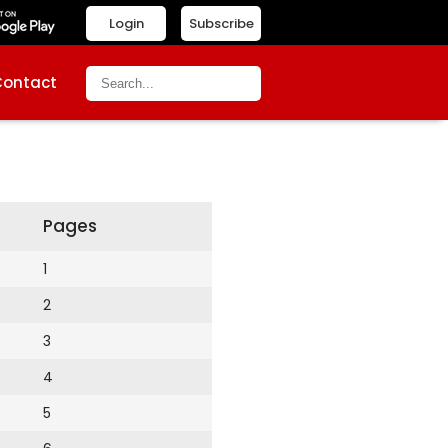
Login
Subscribe
Contact
Pages
1
2
3
4
5