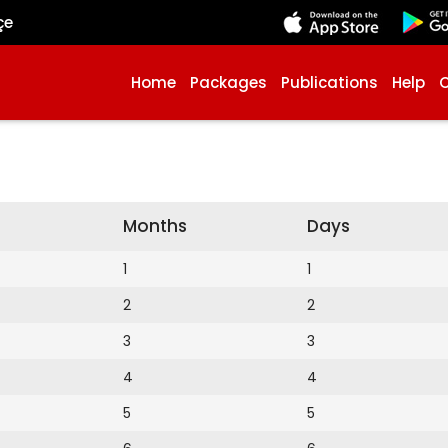
çe
Home
Packages
Publications
Help
Months
Days
1
1
2
2
3
3
4
4
5
5